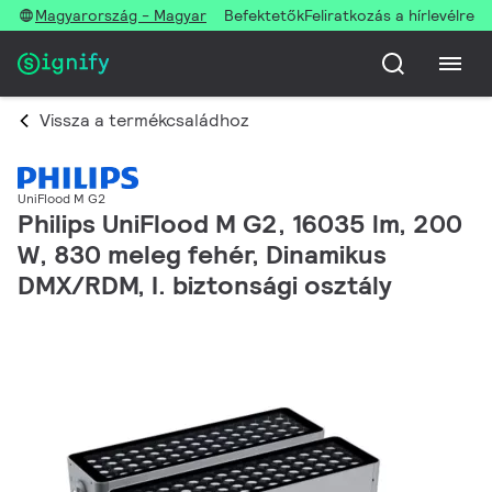
Magyarország - Magyar
Befektetők
Feliratkozás a hírlevélre
Vissza a termékcsaládhoz
UniFlood M G2
Philips UniFlood M G2, 16035 lm, 200
W, 830 meleg fehér, Dinamikus
DMX/RDM, I. biztonsági osztály