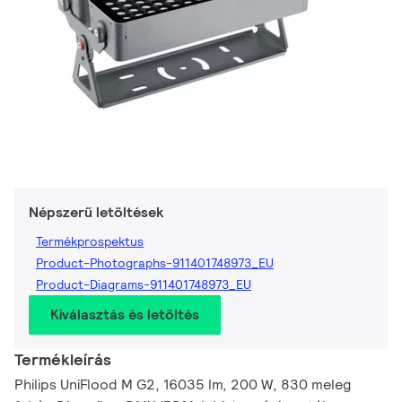
Népszerű letöltések
Termékprospektus
Product-Photographs-911401748973_EU
Product-Diagrams-911401748973_EU
Kiválasztás és letöltés
Termékleírás
Philips UniFlood M G2, 16035 lm, 200 W, 830 meleg