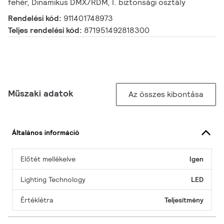
fehér, Dinamikus DMX/RDM, I. biztonsági osztály
Rendelési kód:
911401748973
Teljes rendelési kód:
871951492818300
Műszaki adatok
Az összes kibontása
Általános információ
Előtét mellékelve
Igen
Lighting Technology
LED
Értéklétra
Teljesítmény