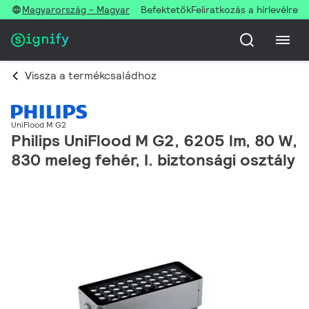
Magyarország - Magyar
Befektetők
Feliratkozás a hírlevélre
Vissza a termékcsaládhoz
UniFlood M G2
Philips UniFlood M G2, 6205 lm, 80 W,
830 meleg fehér, I. biztonsági osztály