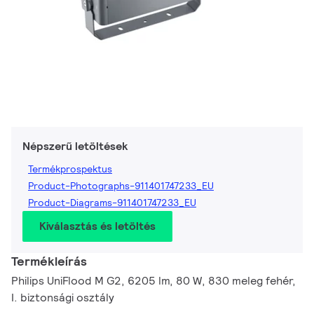
Népszerű letöltések
Termékprospektus
Product-Photographs-911401747233_EU
Product-Diagrams-911401747233_EU
Kiválasztás és letöltés
Termékleírás
Philips UniFlood M G2, 6205 lm, 80 W, 830 meleg fehér,
I. biztonsági osztály