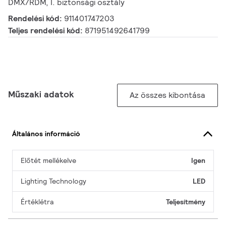
DMX/RDM, I. biztonsági osztály
Rendelési kód:
911401747203
Teljes rendelési kód:
871951492641799
Műszaki adatok
Az összes kibontása
Általános információ
Előtét mellékelve
Igen
Lighting Technology
LED
Értéklétra
Teljesítmény