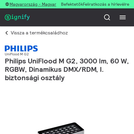
Magyarország - Magyar
Befektetők
Feliratkozás a hírlevélre
Vissza a termékcsaládhoz
UniFlood M G2
Philips UniFlood M G2, 3000 lm, 60 W,
RGBW, Dinamikus DMX/RDM, I.
biztonsági osztály