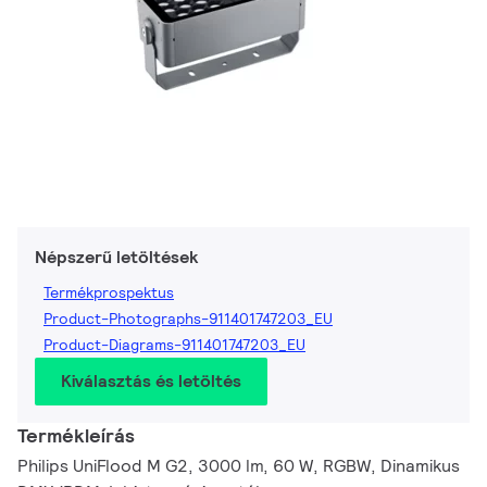
Népszerű letöltések
Termékprospektus
Product-Photographs-911401747203_EU
Product-Diagrams-911401747203_EU
Kiválasztás és letöltés
Termékleírás
Philips UniFlood M G2, 3000 lm, 60 W, RGBW, Dinamikus