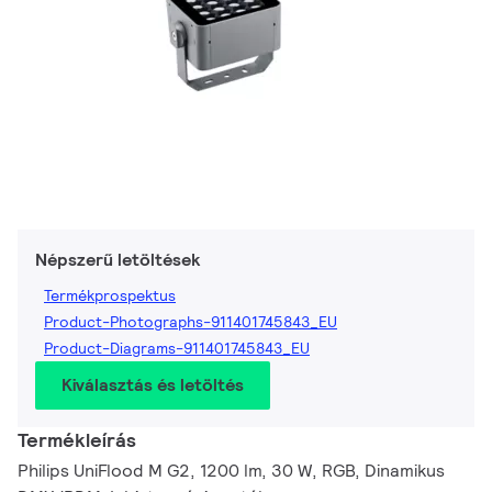
Népszerű letöltések
Termékprospektus
Product-Photographs-911401745843_EU
Product-Diagrams-911401745843_EU
Kiválasztás és letöltés
Termékleírás
Philips UniFlood M G2, 1200 lm, 30 W, RGB, Dinamikus