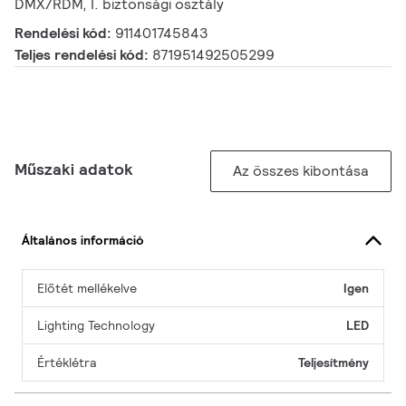
DMX/RDM, I. biztonsági osztály
Rendelési kód:
911401745843
Teljes rendelési kód:
871951492505299
Műszaki adatok
Az összes kibontása
Általános információ
Előtét mellékelve
Igen
Lighting Technology
LED
Értéklétra
Teljesítmény