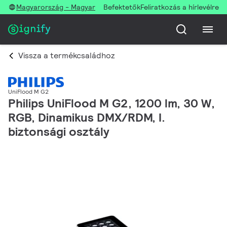
Magyarország - Magyar
Befektetők
Feliratkozás a hírlevélre
Vissza a termékcsaládhoz
UniFlood M G2
Philips UniFlood M G2, 1200 lm, 30 W,
RGB, Dinamikus DMX/RDM, I.
biztonsági osztály