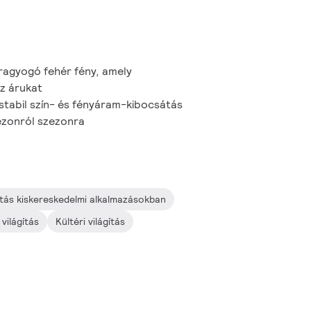
 ragyogó fehér fény, amely
az árukat
 stabil szín- és fényáram-kibocsátás
ezonról szezonra
gítás kiskereskedelmi alkalmazásokban
világítás
Kültéri világítás