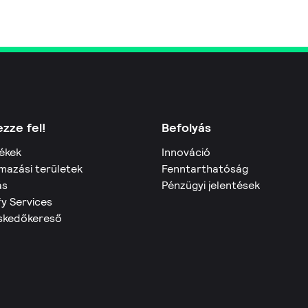
zze fel!
Befolyás
ékek
Innováció
mazási területek
Fenntarthatóság
ás
Pénzügyi jelentések
fy Services
skedőkereső