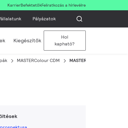
Karrier
Befektetők
Feliratkozás a hírlevélre
állalatunk
Pályázatok
Hol
sek
Kiegészítők
kapható?
mpák
MASTERColour CDM
MASTERColour CDM-TC Elit
öltések
 prospektusa