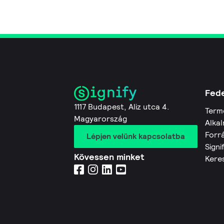
Fede
1117 Budapest, Aliz utca 4.
Term
Magyarország
Alkal
Forr
Lépjen velünk kapcsolatba
Signi
Kövessen minket
Kere