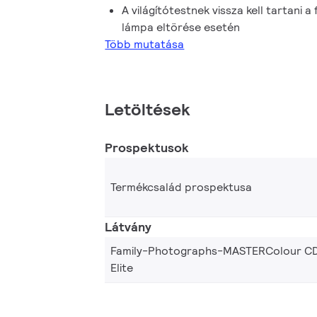
A világítótestnek vissza kell tartani 
lámpa eltörése esetén
Több mutatása
Letöltések
Prospektusok
Termékcsalád prospektusa
Látvány
Family-Photographs-MASTERColour C
Elite