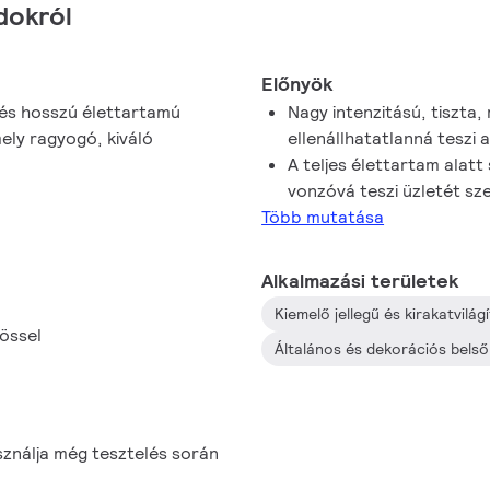
dokról
Előnyök
 és hosszú élettartamú
Nagy intenzitású, tiszta,
ely ragyogó, kiváló
ellenállhatatlanná teszi 
A teljes élettartam alatt
vonzóvá teszi üzletét sz
Több mutatása
Alkalmazási területek
Kiemelő jellegű és kirakatvilá
rössel
Általános és dekorációs belső 
sználja még tesztelés során