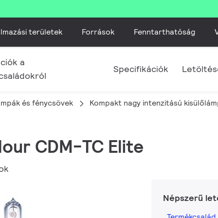
lmazási területek
Források
Fenntarthatóság
V
ciók a
Specifikációk
Letölté
családokról
mpák és fénycsövek
Kompakt nagy intenzitású kisülőlá
lour CDM-TC Elite
fok
Népszerű let
Termékcsalád