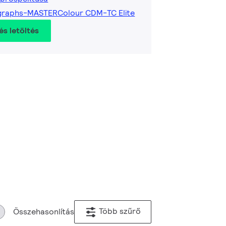
graphs-MASTERColour CDM-TC Elite
és letöltés
Több szűrő
Összehasonlítás