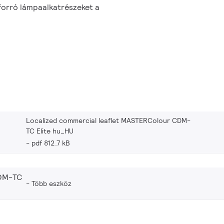
a forró lámpaalkatrészeket a
Localized commercial leaflet MASTERColour CDM-
TC Elite hu_HU
pdf 812.7 kB
DM-TC
Több eszköz