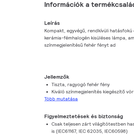
Információk a termékcsalá
Leírás
Kompakt, egyvégű, rendkívüli hatásfokú
kerámia-fémhalogén kisüléses lámpa, am
színmegjelenítésű fehér fényt ad
Jellemzők
Tiszta, ragyogó fehér fény
Kiváló színmegjelenítés kiegészítő vö
Több mutatása
Figyelmeztetések és biztonság
Csak teljesen zárt világítótestben ha
is (IEC61167, IEC 62035, IEC60598)