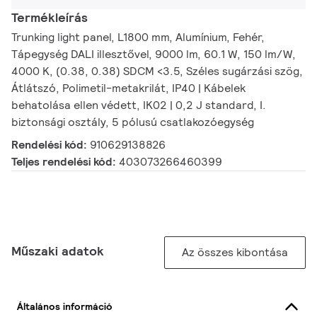
Termékleírás
Trunking light panel, L1800 mm, Alumínium, Fehér,
Tápegység DALI illesztővel, 9000 lm, 60.1 W, 150 lm/W,
4000 K, (0.38, 0.38) SDCM <3.5, Széles sugárzási szög,
Átlátszó, Polimetil-metakrilát, IP40 | Kábelek
behatolása ellen védett, IK02 | 0,2 J standard, I.
biztonsági osztály, 5 pólusú csatlakozóegység
Rendelési kód:
910629138826
Teljes rendelési kód:
403073266460399
Műszaki adatok
Az összes kibontása
Általános információ