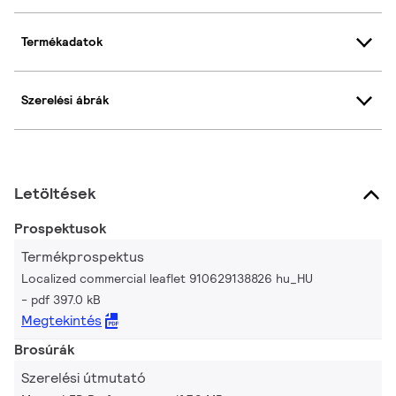
Termékadatok
Szerelési ábrák
Letöltések
Prospektusok
Termékprospektus
Localized commercial leaflet 910629138826 hu_HU
pdf 397.0 kB
Megtekintés
Brosúrák
Szerelési útmutató