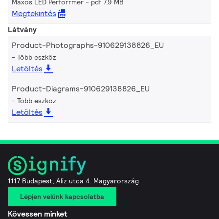
Maxos LED Perforrmer
pdf 7.9 MB
Megtekintés
Látvány
Product-Photographs-910629138826_EU
Több eszköz
Letöltés
Product-Diagrams-910629138826_EU
Több eszköz
Letöltés
1117 Budapest, Aliz utca 4. Magyarország
Lépjen velünk kapcsolatba
Kövessen minket