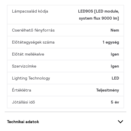
Lámpacsalád kódja
LED90S [LED module,
system flux 9000 lm]
Cserélhető fényforrás
Nem
Előtétegységek száma
1 egység
Előtét mellékelve
Igen
Szervizcímke
Igen
Lighting Technology
LED
Értéklétra
Teljesítmény
Jótállási idő
5 év
Technikai adatok