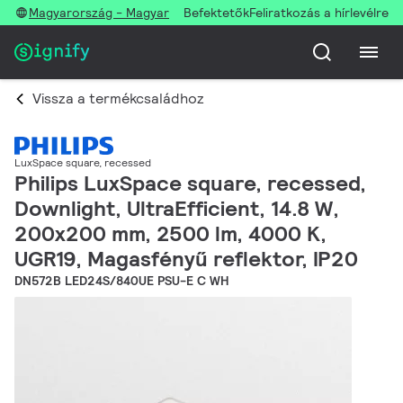
Magyarország - Magyar
Befektetők
Feliratkozás a hírlevélre
Vissza a termékcsaládhoz
LuxSpace square, recessed
Philips LuxSpace square, recessed,
Downlight, UltraEfficient, 14.8 W,
200x200 mm, 2500 lm, 4000 K,
UGR19, Magasfényű reflektor, IP20
DN572B LED24S/840UE PSU-E C WH