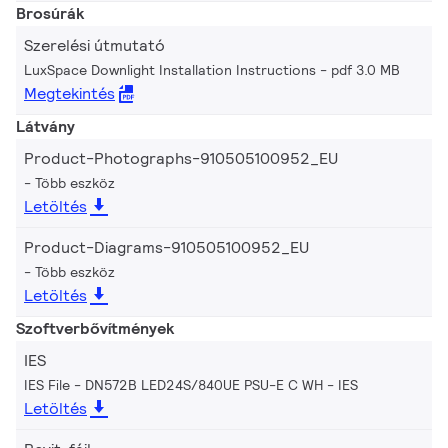
Brosúrák
Szerelési útmutató
LuxSpace Downlight Installation Instructions
pdf 3.0 MB
Megtekintés
Látvány
Product-Photographs-910505100952_EU
Több eszköz
Letöltés
Product-Diagrams-910505100952_EU
Több eszköz
Letöltés
Szoftverbővítmények
IES
IES File - DN572B LED24S/840UE PSU-E C WH
IES
Letöltés