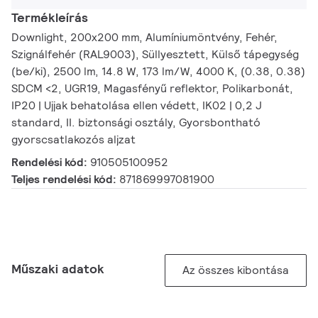
Termékleírás
Downlight, 200x200 mm, Alumíniumöntvény, Fehér,
Szignálfehér (RAL9003), Süllyesztett, Külső tápegység
(be/ki), 2500 lm, 14.8 W, 173 lm/W, 4000 K, (0.38, 0.38)
SDCM <2, UGR19, Magasfényű reflektor, Polikarbonát,
IP20 | Ujjak behatolása ellen védett, IK02 | 0,2 J
standard, II. biztonsági osztály, Gyorsbontható
gyorscsatlakozós aljzat
Rendelési kód:
910505100952
Teljes rendelési kód:
871869997081900
Műszaki adatok
Az összes kibontása