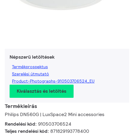
Népszerű letöltések
Termékprospektus
Szerelési útmutató
Product-Photographs-910503706524_EU
Kiválasztás és letöltés
Termékleírás
Philips DN560G | LuxSpace2 Mini accessories
Rendelési kód:
910503706524
Teljes rendelési kód:
871829193778400