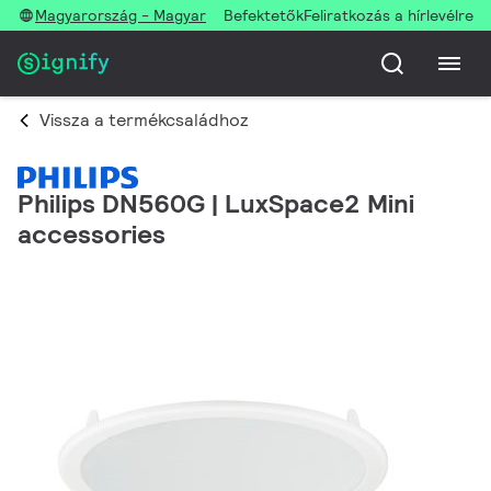
Magyarország - Magyar
Befektetők
Feliratkozás a hírlevélre
Vissza a termékcsaládhoz
Philips DN560G | LuxSpace2 Mini
accessories