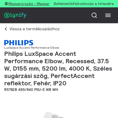
Magyarország - Magyar
Befektetők
Feliratkozás a hírlevélre
Vissza a termékcsaládhoz
LuxSpace Accent Performance Elbow
Philips LuxSpace Accent
Performance Elbow, Recessed, 37.5
W, D155 mm, 5200 lm, 4000 K, Széles
sugárzási szög, PerfectAccent
reflektor, Fehér, IP20
RS782B 49S/840 PSU-E WB WH