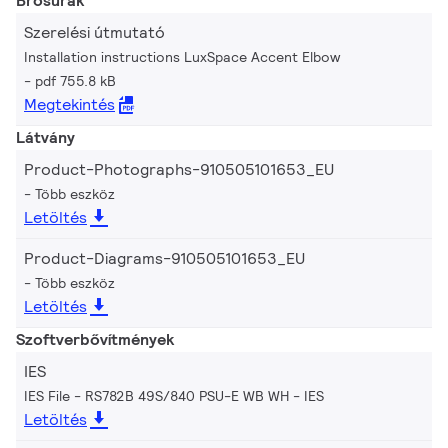
Brosúrák
Szerelési útmutató
Installation instructions LuxSpace Accent Elbow
pdf 755.8 kB
Megtekintés
Látvány
Product-Photographs-910505101653_EU
Több eszköz
Letöltés
Product-Diagrams-910505101653_EU
Több eszköz
Letöltés
Szoftverbővítmények
IES
IES File - RS782B 49S/840 PSU-E WB WH
IES
Letöltés