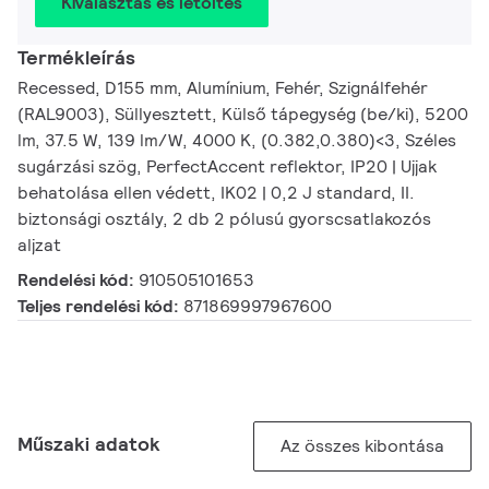
Kiválasztás és letöltés
Termékleírás
Recessed, D155 mm, Alumínium, Fehér, Szignálfehér
(RAL9003), Süllyesztett, Külső tápegység (be/ki), 5200
lm, 37.5 W, 139 lm/W, 4000 K, (0.382,0.380)<3, Széles
sugárzási szög, PerfectAccent reflektor, IP20 | Ujjak
behatolása ellen védett, IK02 | 0,2 J standard, II.
biztonsági osztály, 2 db 2 pólusú gyorscsatlakozós
aljzat
Rendelési kód:
910505101653
Teljes rendelési kód:
871869997967600
Műszaki adatok
Az összes kibontása