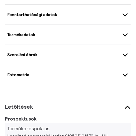
Fenntarthatósági adatok
Termékadatok
Szerelési ábrák
Fotometria
Letöltések
Prospektusok
Termékprospektus
Localized commercial leaflet 910505101579 hu_HU