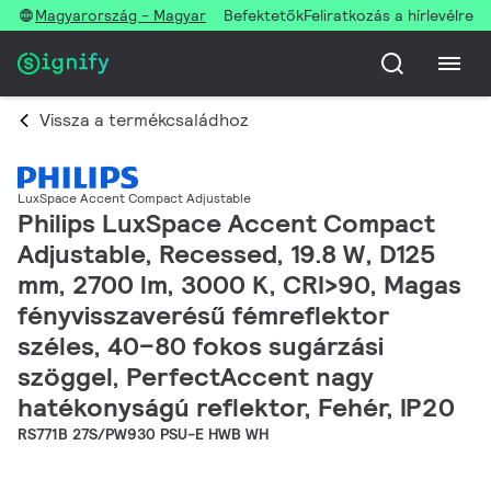
Magyarország - Magyar
Befektetők
Feliratkozás a hírlevélre
Vissza a termékcsaládhoz
LuxSpace Accent Compact Adjustable
Philips LuxSpace Accent Compact
Adjustable, Recessed, 19.8 W, D125
mm, 2700 lm, 3000 K, CRI>90, Magas
fényvisszaverésű fémreflektor
széles, 40–80 fokos sugárzási
szöggel, PerfectAccent nagy
hatékonyságú reflektor, Fehér, IP20
RS771B 27S/PW930 PSU-E HWB WH