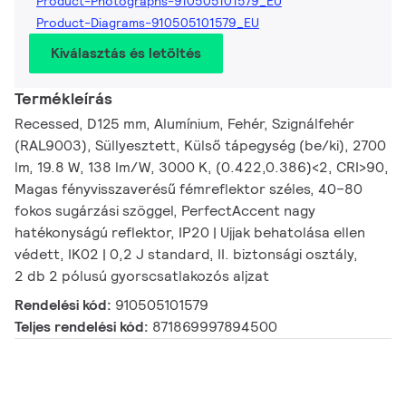
Product-Photographs-910505101579_EU
Product-Diagrams-910505101579_EU
Kiválasztás és letöltés
Termékleírás
Recessed, D125 mm, Alumínium, Fehér, Szignálfehér
(RAL9003), Süllyesztett, Külső tápegység (be/ki), 2700
lm, 19.8 W, 138 lm/W, 3000 K, (0.422,0.386)<2, CRI>90,
Magas fényvisszaverésű fémreflektor széles, 40–80
fokos sugárzási szöggel, PerfectAccent nagy
hatékonyságú reflektor, IP20 | Ujjak behatolása ellen
védett, IK02 | 0,2 J standard, II. biztonsági osztály,
2 db 2 pólusú gyorscsatlakozós aljzat
Rendelési kód:
910505101579
Teljes rendelési kód:
871869997894500