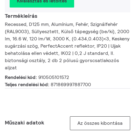
Kiválasztás és letöltés
Termékleírás
Recessed, D125 mm, Alumínium, Fehér, Szignálfehér
(RAL9003), Süllyesztett, Külső tápegység (be/ki), 2000
lm, 16.6 W, 120 lm/W, 3000 K, (0.434,0.403)<3, Keskeny
sugárzási szög, PerfectAccent reflektor, IP20 | Ujjak
behatolása ellen védett, IK02 | 0,2 J standard, II.
biztonsági osztály, 2 db 2 pólusú gyorscsatlakozós
aljzat
Rendelési kód:
910505101572
Teljes rendelési kód:
871869997887700
Műszaki adatok
Az összes kibontása