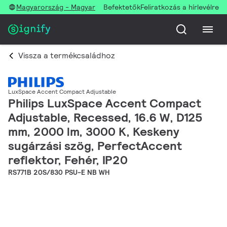
Magyarország - Magyar
Befektetők
Feliratkozás a hírlevélre
Vissza a termékcsaládhoz
LuxSpace Accent Compact Adjustable
Philips LuxSpace Accent Compact
Adjustable, Recessed, 16.6 W, D125
mm, 2000 lm, 3000 K, Keskeny
sugárzási szög, PerfectAccent
reflektor, Fehér, IP20
RS771B 20S/830 PSU-E NB WH