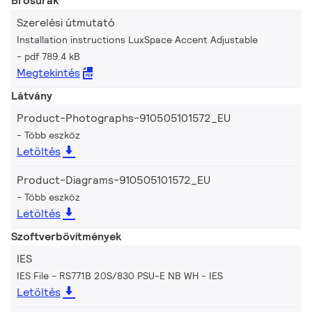
Brosúrák
Szerelési útmutató
Installation instructions LuxSpace Accent Adjustable
pdf 789.4 kB
Megtekintés
Látvány
Product-Photographs-910505101572_EU
Több eszköz
Letöltés
Product-Diagrams-910505101572_EU
Több eszköz
Letöltés
Szoftverbővítmények
IES
IES File - RS771B 20S/830 PSU-E NB WH
IES
Letöltés