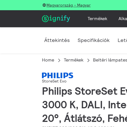
Magyarország - Magyar
Termékek
Alka
Áttekintés
Specifikációk
Let
Home
Termékek
Beltéri lámpate
StoreSet Evo
Philips StoreSet 
3000 K, DALI, Int
20°, Átlátszó, Feh