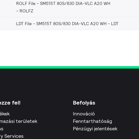
ROLF File - SM515T 80S/830 DIA-VLC A20 WH
ROLFZ
LDT File - SM515T 80S/830 DIA-VLC A20 WH
LDT
zze fel!
Befolyás
ékek
Innováció
mazási területek
Fenntarthatóság
ás
Pénzügyi jelentések
fy Services