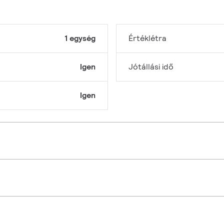
1 egység
Értéklétra
Igen
Jótállási idő
Igen