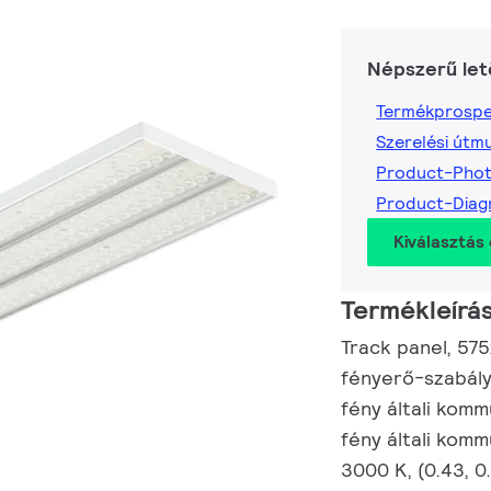
Népszerű let
Termékprospe
Szerelési útm
Product-Pho
Product-Dia
Kiválasztás 
Termékleírá
Track panel, 575
fényerő-szabály
fény általi komm
fény általi komm
3000 K, (0.43, 