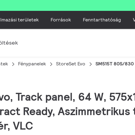
lmazási területek
Források
Fenntarthatóság
V
öltések
stek
Fénypanelek
StoreSet Evo
SM515T 80S/830
Evo, Track panel, 64 W, 575
eract Ready, Aszimmetrikus 
ér, VLC