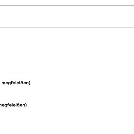
k megfelelően)
megfelelően)