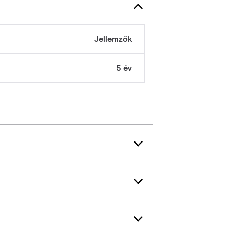
Jellemzők
5 év