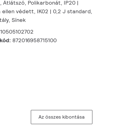
 Átlátszó, Polikarbonát, IP20 |
 ellen védett, IK02 | 0,2 J standard,
tály, Sínek
910505102702
 kód:
872016958715100
Az összes kibontása