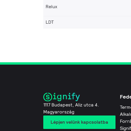
Relux
LDT
Fede
1117 Budapest, Aliz utca 4.
Term
Magyarország
Alkal
Forr
Lépjen velünk kapcsolatba
Signi