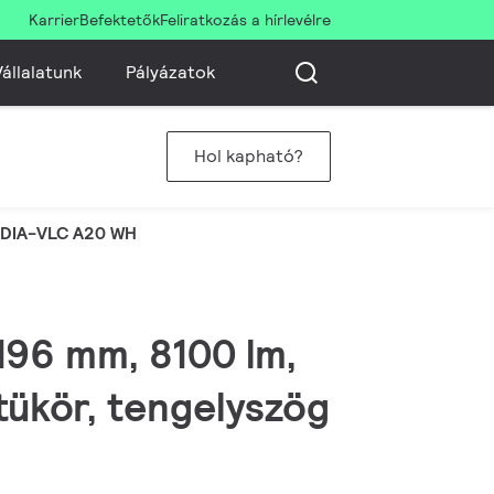
Karrier
Befektetők
Feliratkozás a hírlevélre
állalatunk
Pályázatok
Hol kapható?
 DIA-VLC A20 WH
x196 mm, 8100 lm,
tükör, tengelyszög