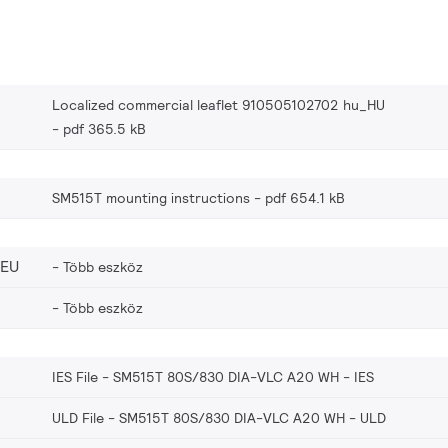
Localized commercial leaflet 910505102702 hu_HU
pdf 365.5 kB
SM515T mounting instructions
pdf 654.1 kB
_EU
Több eszköz
Több eszköz
IES File - SM515T 80S/830 DIA-VLC A20 WH
IES
ULD File - SM515T 80S/830 DIA-VLC A20 WH
ULD