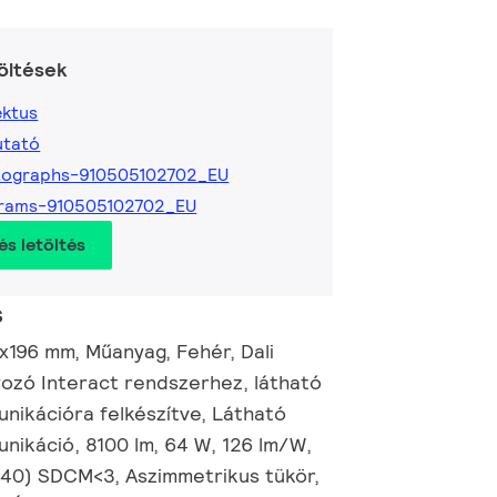
öltések
ktus
utató
tographs-910505102702_EU
grams-910505102702_EU
és letöltés
s
x196 mm, Műanyag, Fehér, Dali
ozó Interact rendszerhez, látható
unikációra felkészítve, Látható
unikáció, 8100 lm, 64 W, 126 lm/W,
0.40) SDCM<3, Aszimmetrikus tükör,