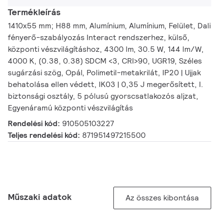
Termékleírás
1410x55 mm; H88 mm, Alumínium, Alumínium, Felület, Dali
fényerő-szabályozás Interact rendszerhez, külső,
központi vészvilágításhoz, 4300 lm, 30.5 W, 144 lm/W,
4000 K, (0.38, 0.38) SDCM <3, CRI>90, UGR19, Széles
sugárzási szög, Opál, Polimetil-metakrilát, IP20 | Ujjak
behatolása ellen védett, IK03 | 0,35 J megerősített, I.
biztonsági osztály, 5 pólusú gyorscsatlakozós aljzat,
Egyenáramú központi vészvilágítás
Rendelési kód:
910505103227
Teljes rendelési kód:
871951497215500
Műszaki adatok
Az összes kibontása