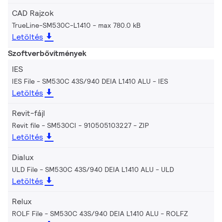
CAD Rajzok
TrueLine-SM530C-L1410
max 780.0 kB
Letöltés
Szoftverbővítmények
IES
IES File - SM530C 43S/940 DEIA L1410 ALU
IES
Letöltés
Revit-fájl
Revit file - SM530CI - 910505103227
ZIP
Letöltés
Dialux
ULD File - SM530C 43S/940 DEIA L1410 ALU
ULD
Letöltés
Relux
ROLF File - SM530C 43S/940 DEIA L1410 ALU
ROLFZ