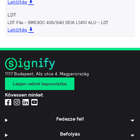
Letöltés
LDT
LDT File - SM530C 43S/940 DEIA L1410 ALU
LDT
Letöltés
1117 Budapest, Aliz utca 4. Magyarország
Lépjen velünk kapcsolatba
Kövessen minket
Fedezze fel!
Befolyás