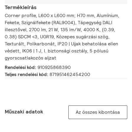
Termékleírás
Corner profile, L600 x L600 mm; H70 mm, Alumínium,
Fekete, Szignálfekete (RAL9004), Tápegység DALI
illesztővel, 2700 lm, 21 W, 135 lm/W, 4000 K, (0.39,
0.38) SDCM <3, UGR19, Közepes sugárzási szög,
Texturált, Polikarbonát, IP20 | Ujjak behatolása ellen
védett, IK06 | 1 J, I. biztonsági osztály, 5 pólusú
gyorscsatlakozós aljzat
Rendelési kód:
910925868390
Teljes rendelési kód:
871951462454200
Műszaki adatok
Az összes kibontása