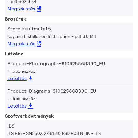
pdf 508.9 kB
Megtekintés
Brosúrák
Szerelési útmutató
KeyLine Installation Instruction
pdf 3.0 MB
Megtekintés
Látvány
Product-Photographs-910925868390_EU
Több eszköz
Letöltés
Product-Diagrams-910925868390_EU
Több eszköz
Letöltés
Szoftverbővítmények
IES
IES File - SM350X 27S/840 PSD PCS N BK
IES