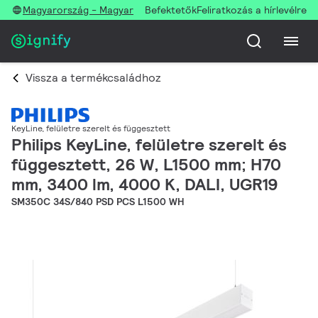
Magyarország - Magyar
Befektetők
Feliratkozás a hírlevélre
Vissza a termékcsaládhoz
KeyLine, felületre szerelt és függesztett
Philips KeyLine, felületre szerelt és
függesztett, 26 W, L1500 mm; H70
mm, 3400 lm, 4000 K, DALI, UGR19
SM350C 34S/840 PSD PCS L1500 WH