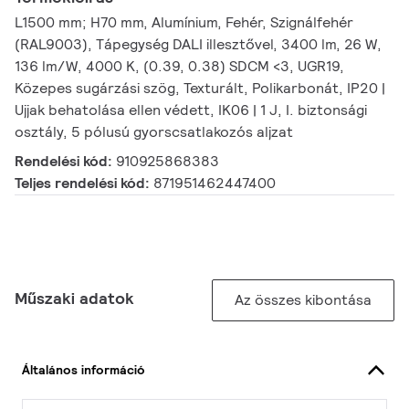
L1500 mm; H70 mm, Alumínium, Fehér, Szignálfehér
(RAL9003), Tápegység DALI illesztővel, 3400 lm, 26 W,
136 lm/W, 4000 K, (0.39, 0.38) SDCM <3, UGR19,
Közepes sugárzási szög, Texturált, Polikarbonát, IP20 |
Ujjak behatolása ellen védett, IK06 | 1 J, I. biztonsági
osztály, 5 pólusú gyorscsatlakozós aljzat
Rendelési kód:
910925868383
Teljes rendelési kód:
871951462447400
Műszaki adatok
Az összes kibontása
Általános információ