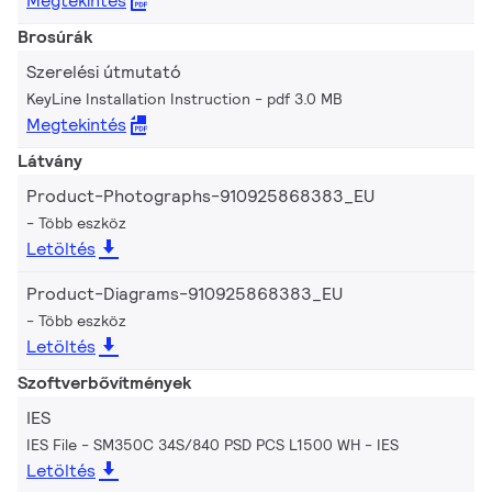
Megtekintés
Brosúrák
Szerelési útmutató
KeyLine Installation Instruction
pdf 3.0 MB
Megtekintés
Látvány
Product-Photographs-910925868383_EU
Több eszköz
Letöltés
Product-Diagrams-910925868383_EU
Több eszköz
Letöltés
Szoftverbővítmények
IES
IES File - SM350C 34S/840 PSD PCS L1500 WH
IES
Letöltés