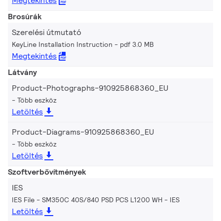
Megtekintés
Brosúrák
Szerelési útmutató
KeyLine Installation Instruction
pdf 3.0 MB
Megtekintés
Látvány
Product-Photographs-910925868360_EU
Több eszköz
Letöltés
Product-Diagrams-910925868360_EU
Több eszköz
Letöltés
Szoftverbővítmények
IES
IES File - SM350C 40S/840 PSD PCS L1200 WH
IES
Letöltés