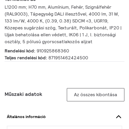
L1200 mm; H70 mm, Alumínium, Fehér, Szignálfehér
(RAL9003), Tápegység DALI illesztővel, 4000 lm, 31 W,
133 lm/W, 4000 K, (0.39, 0.38) SDCM <3, UGR19,
Közepes sugárzási szög, Texturált, Polikarbonát, IP20 |
Ujjak behatolása ellen védett, IK06 | 1 J, I. biztonsági
osztály, 5 pólusú gyorscsatlakozós aljzat
Rendelési kód:
910925868360
Teljes rendelési kód:
871951462424500
Műszaki adatok
Az összes kibontása
Általános információ