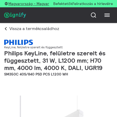
Magyarország - Magyar
Befektetők
Feliratkozás a hírlevélre
Vissza a termékcsaládhoz
KeyLine, felületre szerelt és függesztett
Philips KeyLine, felületre szerelt és
függesztett, 31 W, L1200 mm; H70
mm, 4000 lm, 4000 K, DALI, UGR19
SM350C 40S/840 PSD PCS L1200 WH