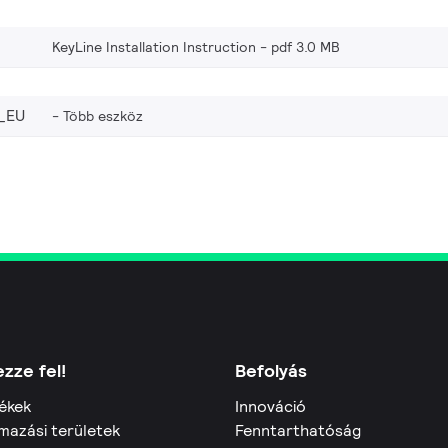
KeyLine Installation Instruction
pdf 3.0 MB
_EU
Több eszköz
zze fel!
Befolyás
ékek
Innováció
mazási területek
Fenntarthatóság