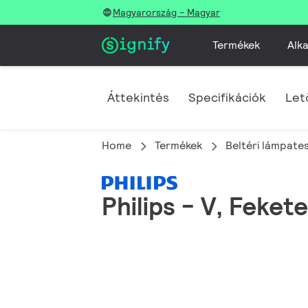
Magyarország - Magyar
Termékek
Alka
Áttekintés
Specifikációk
Let
Home
Termékek
Beltéri lámpate
Philips - V, Fekete