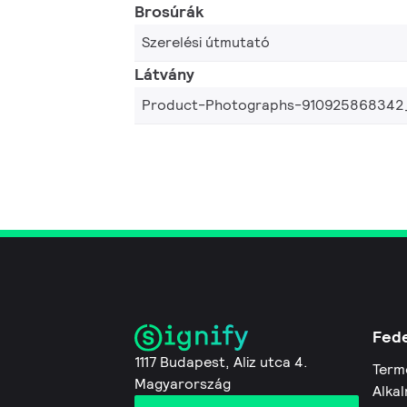
Brosúrák
Szerelési útmutató
Látvány
Product-Photographs-910925868342
Fede
1117 Budapest, Aliz utca 4.
Term
Magyarország
Alkal