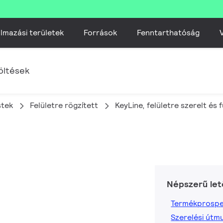
lmazási területek
Források
Fenntarthatóság
V
öltések
stek
Felületre rögzített
KeyLine, felületre szerelt és
Népszerű let
Termékprospe
Szerelési útm