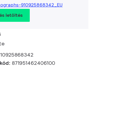
tographs-910925868342_EU
és letöltés
s
ete
910925868342
 kód:
871951462406100