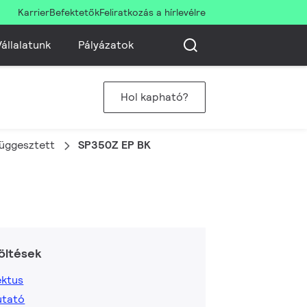
Karrier
Befektetők
Feliratkozás a hírlevélre
állalatunk
Pályázatok
Hol kapható?
 függesztett
SP350Z EP BK
öltések
ktus
utató