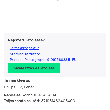
Népszerű letöltések
Termékprospektus
Szerelési útmutató
Product-Photographs-910925868341_EU
Kiválasztás és letöltés
Termékleírás
Philips - V, Fehér
Rendelési kód:
910925868341
Teljes rendelési kód:
871951462405400