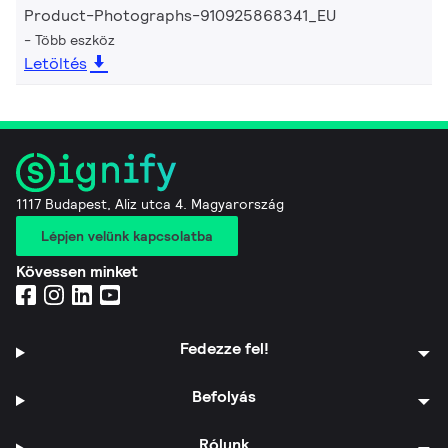
Product-Photographs-910925868341_EU
Több eszköz
Letöltés
1117 Budapest, Aliz utca 4. Magyarország
Lépjen velünk kapcsolatba
Kövessen minket
Fedezze fel!
Befolyás
Rólunk