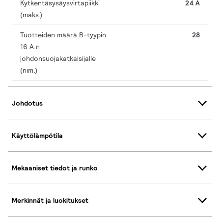
Kytkentäsysäysvirtapiikki
24 A
(maks.)
Tuotteiden määrä B-tyypin
28
16 A:n
johdonsuojakatkaisijalle
(nim.)
Johdotus
Käyttölämpötila
Mekaaniset tiedot ja runko
Merkinnät ja luokitukset