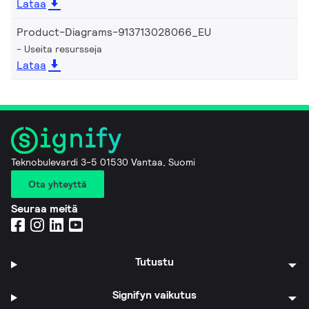
Lataa
Product-Diagrams-913713028066_EU
Useita resursseja
Lataa
Teknobulevardi 3-5 01530 Vantaa, Suomi
Ota yhteyttä
Seuraa meitä
Tutustu
Signifyn vaikutus