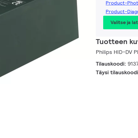
Product-Pho
Product-Dia
Valitse ja la
Tuotteen ku
Philips HID-DV
Tilauskoodi:
913
Täysi tilauskood