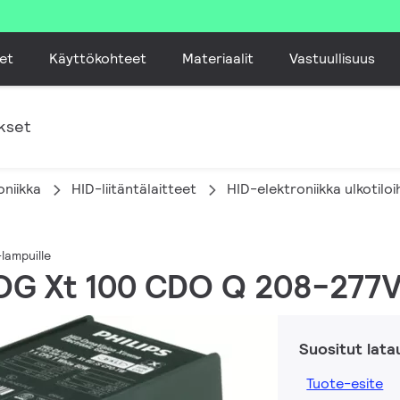
et
Käyttökohteet
Materiaalit
Vastuullisuus
kset
oniikka
HID-liitäntälaitteet
HID-elektroniikka ulkotiloi
lampuille
ROG Xt 100 CDO Q 208-277
Suositut lata
Tuote-esite