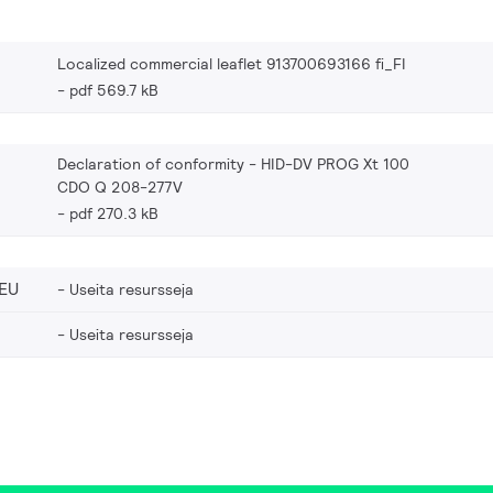
Localized commercial leaflet 913700693166 fi_FI
pdf 569.7 kB
Declaration of conformity - HID-DV PROG Xt 100
CDO Q 208-277V
pdf 270.3 kB
EU
Useita resursseja
Useita resursseja