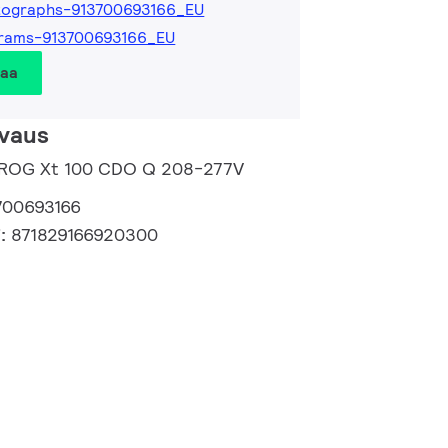
tographs-913700693166_EU
grams-913700693166_EU
taa
vaus
 PROG Xt 100 CDO Q 208-277V
700693166
i:
871829166920300