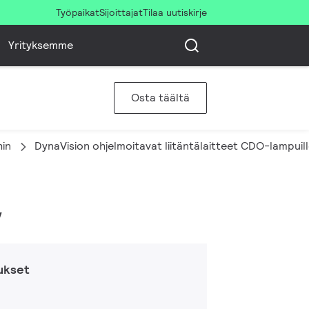
Työpaikat
Sijoittajat
Tilaa uutiskirje
Yrityksemme
Osta täältä
hin
DynaVision ohjelmoitavat liitäntälaitteet CDO-lampuil
V
ukset