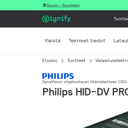
Suomi - Suomeksi
Tuotte
Yleistä
Tekniset tiedot
Latau
Etusivu
Tuotteet
Valaistuselektr
DynaVision ohjelmoitavat liitäntälaitteet CDO-
Philips HID-DV P