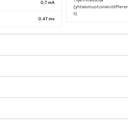
0,7 mA
(yhteismuotoinen/differe
li)
0,47 ms