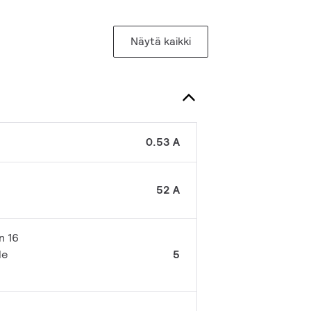
Näytä kaikki
0.53 A
52 A
n 16
le
5