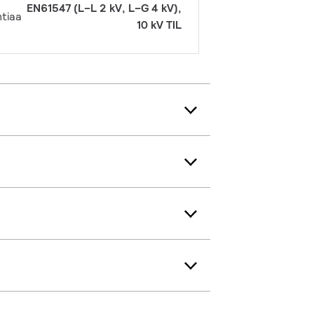
EN61547 (L–L 2 kV, L–G 4 kV),
ntiaa
10 kV TIL