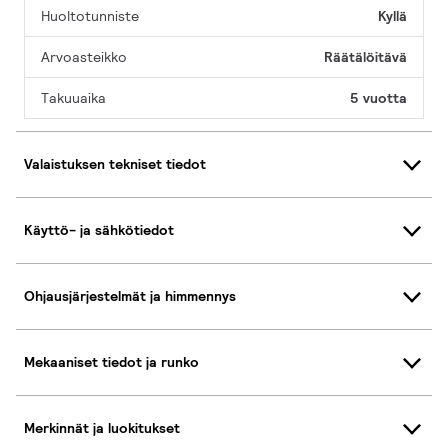
Huoltotunniste
Kyllä
Arvoasteikko
Räätälöitävä
Takuuaika
5 vuotta
Valaistuksen tekniset tiedot
Käyttö- ja sähkötiedot
Ohjausjärjestelmät ja himmennys
Mekaaniset tiedot ja runko
Merkinnät ja luokitukset