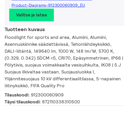
Product-Diagrams-912300060909_EU
Valitse ja lataa
Tuotteen kuvaus
Floodlight for sports and area, Alumiini, Alumiini,
Asennuskiinnike säädettävissä, Tehonlähdeyksikkö,
DALI-liitäntä, 149640 lm, 1000 W, 148 lm/W, 5700 K,
(0.329, 0.342) SDCM <5, CRI70, Epäsymmetrinen, IP66 |
Pölytiivis, suojaus voimakkaalta vesisuihkulta, IK08 | 5 J
Suojaus ilkivaltaa vastaan, Suojausluokka I,
Ylijännitesuojaus 10 kV differentiaalitilassa, 5-napainen
liitinyksikkö, FIFA Quality Pro
Tilauskoodi:
912300060909
Täysi tilauskoodi:
872110338310500