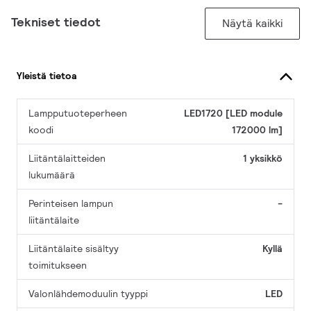
Tekniset tiedot
Näytä kaikki
Yleistä tietoa
Lampputuoteperheen
LED1720 [LED module
koodi
172000 lm]
Liitäntälaitteiden
1 yksikkö
lukumäärä
Perinteisen lampun
-
liitäntälaite
Liitäntälaite sisältyy
Kyllä
toimitukseen
Valonlähdemoduulin tyyppi
LED