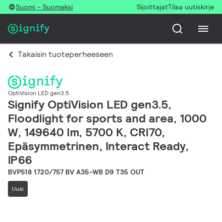
Suomi - Suomeksi
Sijoittajat
Tilaa uutiskirje
Takaisin tuoteperheeseen
OptiVision LED gen3.5
Signify OptiVision LED gen3.5,
Floodlight for sports and area, 1000
W, 149640 lm, 5700 K, CRI70,
Epäsymmetrinen, Interact Ready,
IP66
BVP518 1720/757 BV A35-WB D9 T35 OUT
Uusi