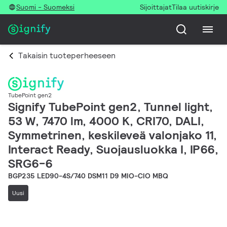
Suomi - Suomeksi
Sijoittajat
Tilaa uutiskirje
Takaisin tuoteperheeseen
TubePoint gen2
Signify TubePoint gen2, Tunnel light,
53 W, 7470 lm, 4000 K, CRI70, DALI,
Symmetrinen, keskileveä valonjako 11,
Interact Ready, Suojausluokka I, IP66,
SRG6-6
BGP235 LED90-4S/740 DSM11 D9 MIO-CIO MBQ
Uusi