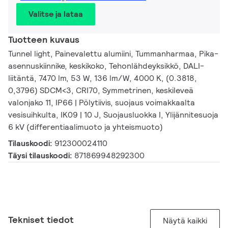
Valitse ja lataa
Tuotteen kuvaus
Tunnel light, Painevalettu alumiini, Tummanharmaa, Pika-
asennuskiinnike, keskikoko, Tehonlähdeyksikkö, DALI-
liitäntä, 7470 lm, 53 W, 136 lm/W, 4000 K, (0.3818,
0,3796) SDCM<3, CRI70, Symmetrinen, keskileveä
valonjako 11, IP66 | Pölytiivis, suojaus voimakkaalta
vesisuihkulta, IK09 | 10 J, Suojausluokka I, Ylijännitesuoja
6 kV (differentiaalimuoto ja yhteismuoto)
Tilauskoodi:
912300024110
Täysi tilauskoodi:
871869948292300
Tekniset tiedot
Näytä kaikki