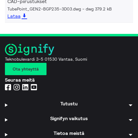
CAD-piirustukset
TubePoint_GEN2-BGP235-3D03.dwg
dwg 379.2 kB
Lataa
Teknobulevardi 3-5 01530 Vantaa, Suomi
Ota yhteyttä
Seuraa meitä
Tutustu
Signifyn vaikutus
Tietoa meistä