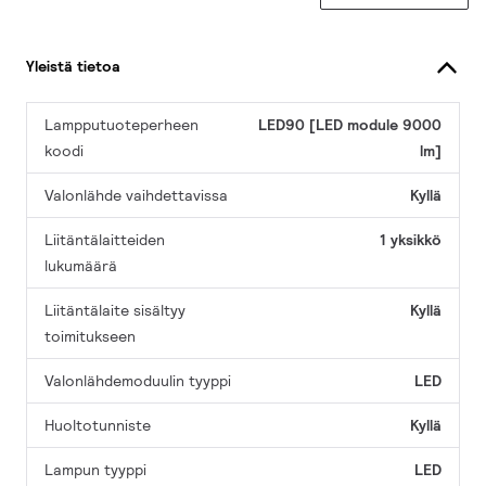
Yleistä tietoa
Lampputuoteperheen
LED90 [LED module 9000
koodi
lm]
Valonlähde vaihdettavissa
Kyllä
Liitäntälaitteiden
1 yksikkö
lukumäärä
Liitäntälaite sisältyy
Kyllä
toimitukseen
Valonlähdemoduulin tyyppi
LED
Huoltotunniste
Kyllä
Lampun tyyppi
LED