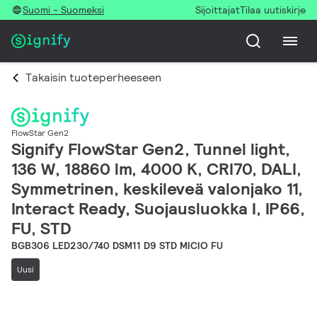
Suomi - Suomeksi
Sijoittajat
Tilaa uutiskirje
Takaisin tuoteperheeseen
FlowStar Gen2
Signify FlowStar Gen2, Tunnel light,
136 W, 18860 lm, 4000 K, CRI70, DALI,
Symmetrinen, keskileveä valonjako 11,
Interact Ready, Suojausluokka I, IP66,
FU, STD
BGB306 LED230/740 DSM11 D9 STD MICIO FU
Uusi