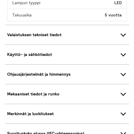
Lampun tyyppi
LED
Takuuaika
5 vuotta
Valaistuksen tekniset tiedot
Käyttö- ja sähkötiedot
Ohjausjärjestelmät ja himmennys
Mekaaniset tiedot ja runko
Merkinnät ja luokitukset
Suorituskyky alussa (IEC-yhteensopiva)