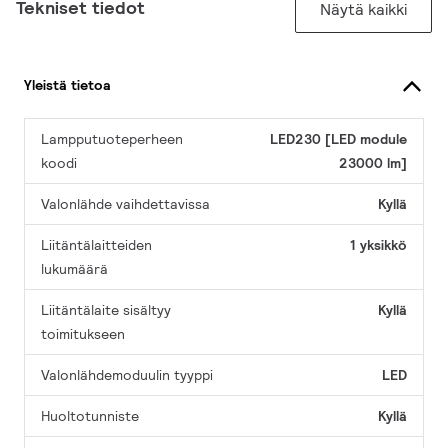
Tekniset tiedot
Näytä kaikki
Yleistä tietoa
Lampputuoteperheen
LED230 [LED module
koodi
23000 lm]
Valonlähde vaihdettavissa
Kyllä
Liitäntälaitteiden
1 yksikkö
lukumäärä
Liitäntälaite sisältyy
Kyllä
toimitukseen
Valonlähdemoduulin tyyppi
LED
Huoltotunniste
Kyllä