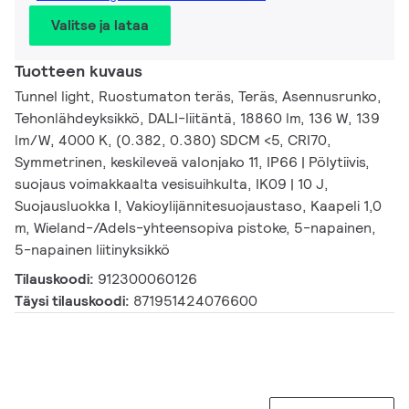
Valitse ja lataa
Tuotteen kuvaus
Tunnel light, Ruostumaton teräs, Teräs, Asennusrunko,
Tehonlähdeyksikkö, DALI-liitäntä, 18860 lm, 136 W, 139
lm/W, 4000 K, (0.382, 0.380) SDCM <5, CRI70,
Symmetrinen, keskileveä valonjako 11, IP66 | Pölytiivis,
suojaus voimakkaalta vesisuihkulta, IK09 | 10 J,
Suojausluokka I, Vakioylijännitesuojaustaso, Kaapeli 1,0
m, Wieland-/Adels-yhteensopiva pistoke, 5-napainen,
5-napainen liitinyksikkö
Tilauskoodi:
912300060126
Täysi tilauskoodi:
871951424076600