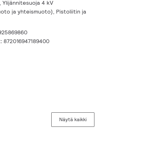
, Ylijännitesuoja 4 kV
oto ja yhteismuoto), Pistoliitin ja
925869860
i:
872016947189400
Näytä kaikki