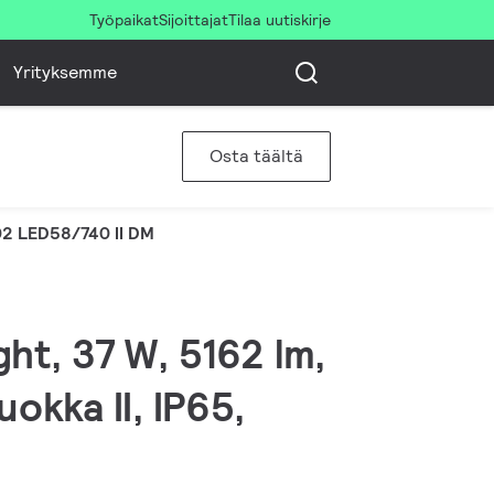
Työpaikat
Sijoittajat
Tilaa uutiskirje
Yrityksemme
Osta täältä
2 LED58/740 II DM
ght, 37 W, 5162 lm,
okka II, IP65,