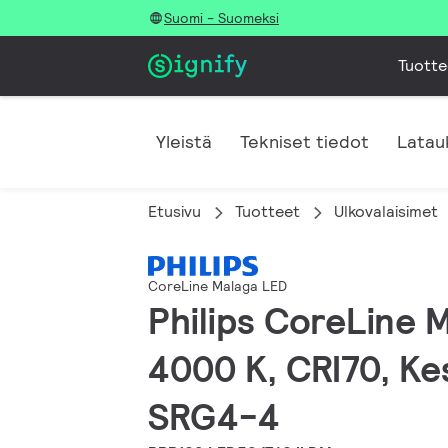
Suomi - Suomeksi
Tuotte
Yleistä
Tekniset tiedot
Latau
Etusivu
Tuotteet
Ulkovalaisimet
CoreLine Malaga LED
Philips CoreLine M
4000 K, CRI70, Kes
SRG4-4