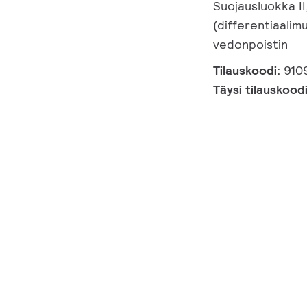
Suojausluokka II
(differentiaalimu
vedonpoistin
Tilauskoodi:
910
Täysi tilauskood