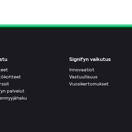
stu
Signifyn vaikutus
teet
Innovaatiot
tökohteet
Vastuullisuus
rssit
Vuosikertomukset
fyn palvelut
eenmyyjähaku