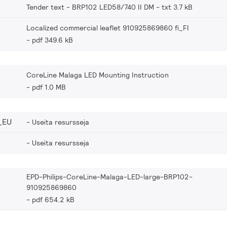
Tender text - BRP102 LED58/740 II DM
txt 3.7 kB
Localized commercial leaflet 910925869860 fi_FI
pdf 349.6 kB
CoreLine Malaga LED Mounting Instruction
pdf 1.0 MB
_EU
Useita resursseja
Useita resursseja
EPD-Philips-CoreLine-Malaga-LED-large-BRP102-
910925869860
pdf 654.2 kB