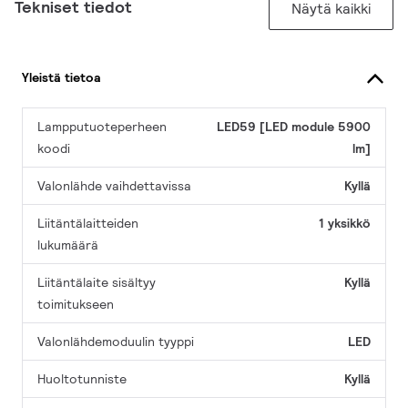
Tekniset tiedot
Näytä kaikki
Yleistä tietoa
Lampputuoteperheen
LED59 [LED module 5900
koodi
lm]
Valonlähde vaihdettavissa
Kyllä
Liitäntälaitteiden
1 yksikkö
lukumäärä
Liitäntälaite sisältyy
Kyllä
toimitukseen
Valonlähdemoduulin tyyppi
LED
Huoltotunniste
Kyllä