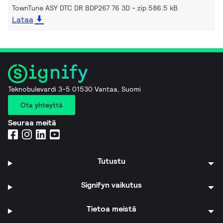
TownTune ASY DTC DR BDP267 76 3D
zip 586.5 kB
Lataa
Teknobulevardi 3-5 01530 Vantaa, Suomi
Ota yhteyttä
Seuraa meitä
Tutustu
Signifyn vaikutus
Tietoa meistä