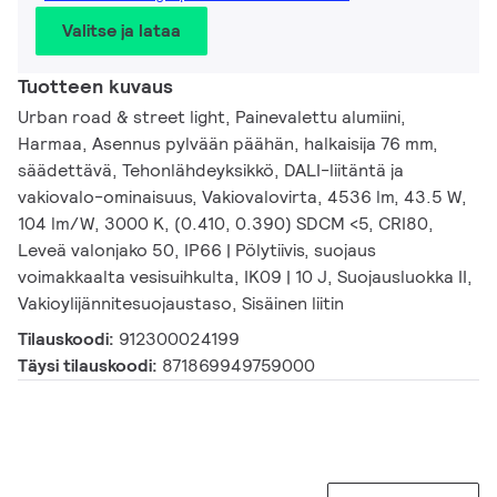
Valitse ja lataa
Tuotteen kuvaus
Urban road & street light, Painevalettu alumiini,
Harmaa, Asennus pylvään päähän, halkaisija 76 mm,
säädettävä, Tehonlähdeyksikkö, DALI-liitäntä ja
vakiovalo-ominaisuus, Vakiovalovirta, 4536 lm, 43.5 W,
104 lm/W, 3000 K, (0.410, 0.390) SDCM <5, CRI80,
Leveä valonjako 50, IP66 | Pölytiivis, suojaus
voimakkaalta vesisuihkulta, IK09 | 10 J, Suojausluokka II,
Vakioylijännitesuojaustaso, Sisäinen liitin
Tilauskoodi:
912300024199
Täysi tilauskoodi:
871869949759000