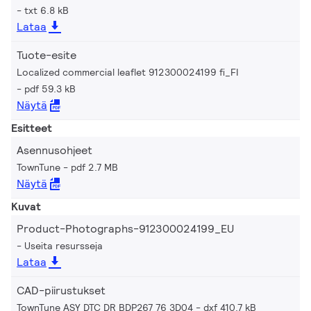
txt 6.8 kB
Lataa
Tuote-esite
Localized commercial leaflet 912300024199 fi_FI
pdf 59.3 kB
Näytä
Esitteet
Asennusohjeet
TownTune
pdf 2.7 MB
Näytä
Kuvat
Product-Photographs-912300024199_EU
Useita resursseja
Lataa
CAD-piirustukset
TownTune ASY DTC DR BDP267 76 3D04
dxf 410.7 kB