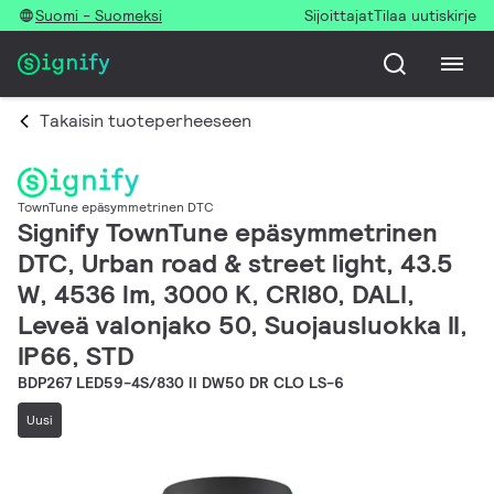
Suomi - Suomeksi
Sijoittajat
Tilaa uutiskirje
Takaisin tuoteperheeseen
TownTune epäsymmetrinen DTC
Signify TownTune epäsymmetrinen
DTC, Urban road & street light, 43.5
W, 4536 lm, 3000 K, CRI80, DALI,
Leveä valonjako 50, Suojausluokka II,
IP66, STD
BDP267 LED59-4S/830 II DW50 DR CLO LS-6
Uusi