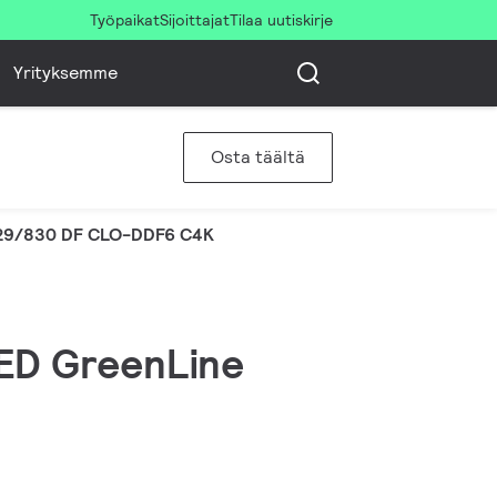
Työpaikat
Sijoittajat
Tilaa uutiskirje
Yrityksemme
Osta täältä
29/830 DF CLO-DDF6 C4K
LED GreenLine