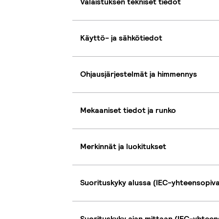
Valaistuksen tekniset tiedot
Käyttö- ja sähkötiedot
Ohjausjärjestelmät ja himmennys
Mekaaniset tiedot ja runko
Merkinnät ja luokitukset
Suorituskyky alussa (IEC-yhteensopiv
Suorituskyky ajan mittaan (IEC-yhteen