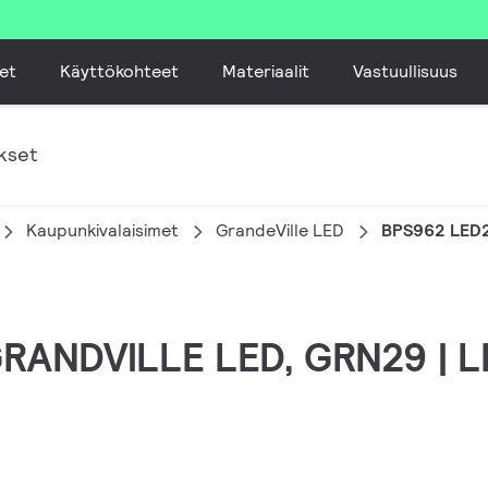
et
Käyttökohteet
Materiaalit
Vastuullisuus
kset
Kaupunkivalaisimet
GrandeVille LED
BPS962 LED
 GRANDVILLE LED, GRN29 | 