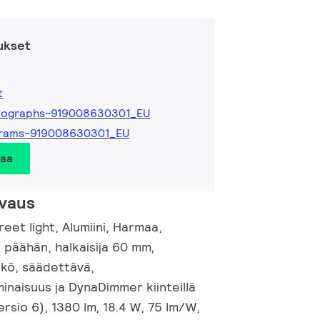
ukset
t
tographs-919008630301_EU
grams-919008630301_EU
taa
vaus
eet light, Alumiini, Harmaa,
 päähän, halkaisija 60 mm,
kö, säädettävä,
inaisuus ja DynaDimmer kiinteillä
ersio 6), 1380 lm, 18.4 W, 75 lm/W,