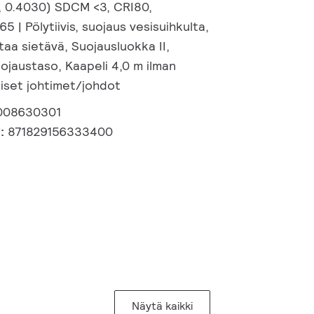
, 0.4030) SDCM <3, CRI80,
5 | Pölytiivis, suojaus vesisuihkulta,
altaa sietävä, Suojausluokka II,
uojaustaso, Kaapeli 4,0 m ilman
lliset johtimet/johdot
008630301
i:
871829156333400
Näytä kaikki