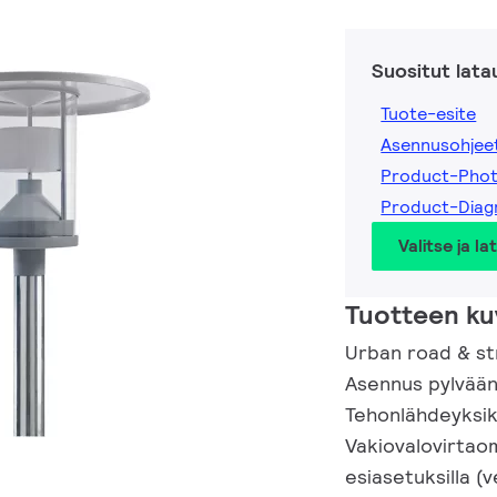
Suositut lata
Tuote-esite
Asennusohjee
Product-Pho
Product-Dia
Valitse ja la
Tuotteen ku
Urban road & str
Asennus pylvään
Tehonlähdeyksik
Vakiovalovirtaom
esiasetuksilla (v