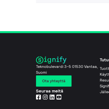
Tutu
Teknobulevardi 3-5 01530 Vantaa,
Tuot
Suomi
Käyt
Resu
Ota yhteyttä
Signi
Seuraa meitä
Jäll