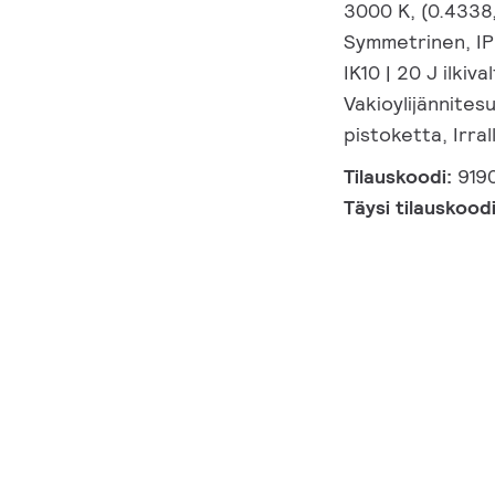
3000 K, (0.4338
Symmetrinen, IP6
IK10 | 20 J ilkiv
Vakioylijännites
pistoketta, Irra
Tilauskoodi:
919
Täysi tilauskood