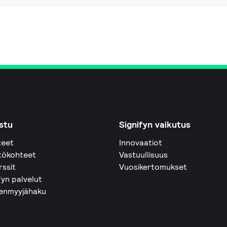
stu
Signifyn vaikutus
teet
Innovaatiot
tökohteet
Vastuullisuus
rssit
Vuosikertomukset
fyn palvelut
eenmyyjähaku