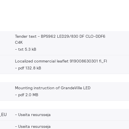
Tender text - BPS962 LED29/830 DF CLO-DDF6
C4K
txt 5.3 kB
Localized commercial leaflet 919008630301 fi_FI
pdf 132.8 kB
Mounting instruction of GrandeVille LED
pdf 2.0 MB
_EU
Useita resursseja
Useita resursseja