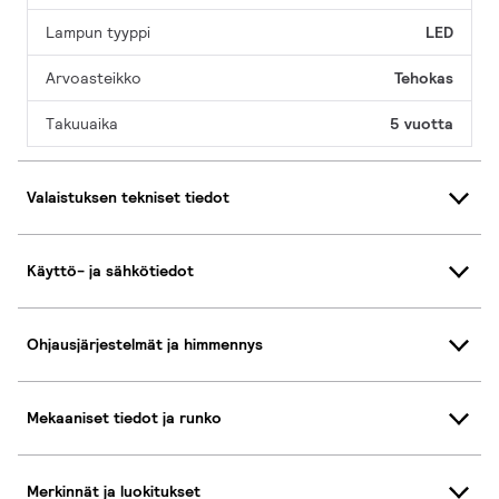
Lampun tyyppi
LED
Arvoasteikko
Tehokas
Takuuaika
5 vuotta
Valaistuksen tekniset tiedot
Käyttö- ja sähkötiedot
Ohjausjärjestelmät ja himmennys
Mekaaniset tiedot ja runko
Merkinnät ja luokitukset