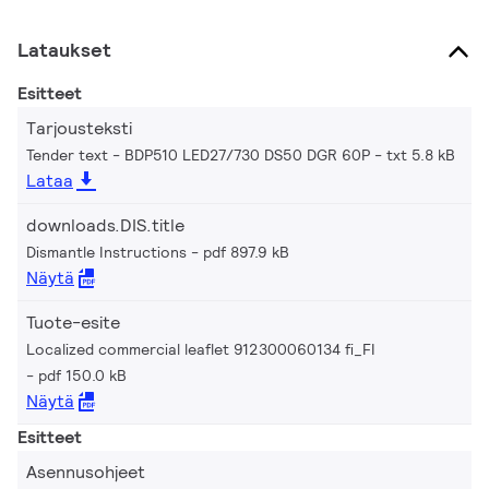
Lataukset
Esitteet
Tarjousteksti
Tender text - BDP510 LED27/730 DS50 DGR 60P
txt 5.8 kB
Lataa
downloads.DIS.title
Dismantle Instructions
pdf 897.9 kB
Näytä
Tuote-esite
Localized commercial leaflet 912300060134 fi_FI
pdf 150.0 kB
Näytä
Esitteet
Asennusohjeet