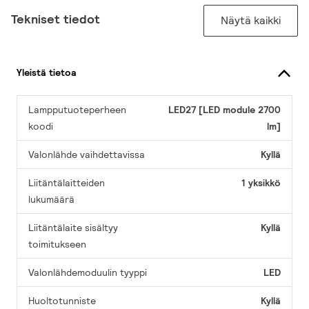
Tekniset tiedot
Näytä kaikki
Yleistä tietoa
Lampputuoteperheen
LED27 [LED module 2700
koodi
lm]
Valonlähde vaihdettavissa
Kyllä
Liitäntälaitteiden
1 yksikkö
lukumäärä
Liitäntälaite sisältyy
Kyllä
toimitukseen
Valonlähdemoduulin tyyppi
LED
Huoltotunniste
Kyllä