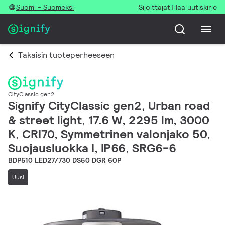
Suomi - Suomeksi
Sijoittajat
Tilaa uutiskirje
Takaisin tuoteperheeseen
CityClassic gen2
Signify CityClassic gen2, Urban road
& street light, 17.6 W, 2295 lm, 3000
K, CRI70, Symmetrinen valonjako 50,
Suojausluokka I, IP66, SRG6-6
BDP510 LED27/730 DS50 DGR 60P
Uusi