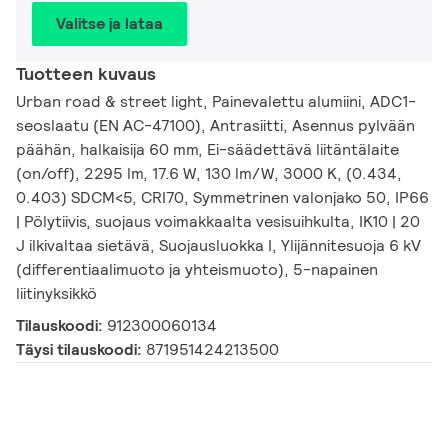
Valitse ja lataa
Tuotteen kuvaus
Urban road & street light, Painevalettu alumiini, ADC1-
seoslaatu (EN AC-47100), Antrasiitti, Asennus pylvään
päähän, halkaisija 60 mm, Ei-säädettävä liitäntälaite
(on/off), 2295 lm, 17.6 W, 130 lm/W, 3000 K, (0.434,
0.403) SDCM<5, CRI70, Symmetrinen valonjako 50, IP66
| Pölytiivis, suojaus voimakkaalta vesisuihkulta, IK10 | 20
J ilkivaltaa sietävä, Suojausluokka I, Ylijännitesuoja 6 kV
(differentiaalimuoto ja yhteismuoto), 5-napainen
liitinyksikkö
Tilauskoodi:
912300060134
Täysi tilauskoodi:
871951424213500