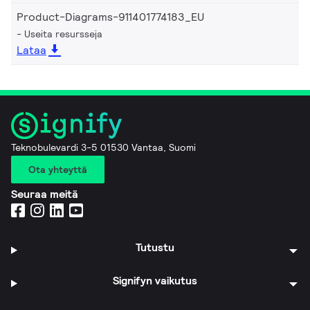
Product-Diagrams-911401774183_EU
Useita resursseja
Lataa
Teknobulevardi 3-5 01530 Vantaa, Suomi
Ota yhteyttä
Seuraa meitä
Tutustu
Signifyn vaikutus