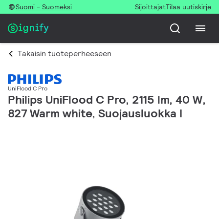
Suomi - Suomeksi
Sijoittajat
Tilaa uutiskirje
Takaisin tuoteperheeseen
UniFlood C Pro
Philips UniFlood C Pro, 2115 lm, 40 W,
827 Warm white, Suojausluokka I