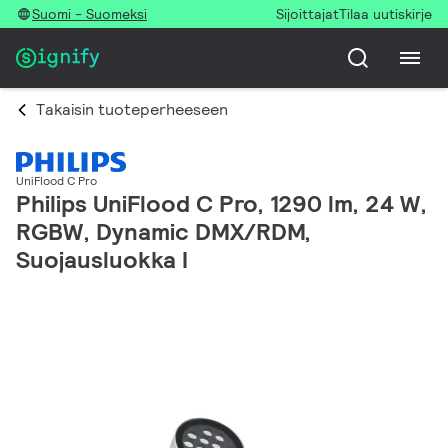
Suomi - Suomeksi
Sijoittajat
Tilaa uutiskirje
Takaisin tuoteperheeseen
UniFlood C Pro
Philips UniFlood C Pro, 1290 lm, 24 W,
RGBW, Dynamic DMX/RDM,
Suojausluokka I