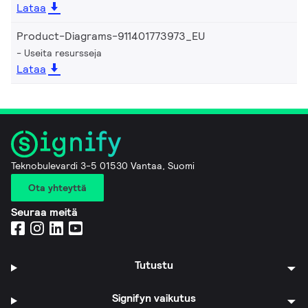
Lataa
Product-Diagrams-911401773973_EU
Useita resursseja
Lataa
Teknobulevardi 3-5 01530 Vantaa, Suomi
Ota yhteyttä
Seuraa meitä
Tutustu
Signifyn vaikutus