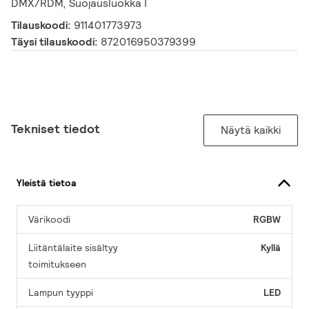
DMX/RDM, Suojausluokka I
Tilauskoodi:
911401773973
Täysi tilauskoodi:
872016950379399
Tekniset tiedot
Näytä kaikki
Yleistä tietoa
Värikoodi
RGBW
Liitäntälaite sisältyy
Kyllä
toimitukseen
Lampun tyyppi
LED