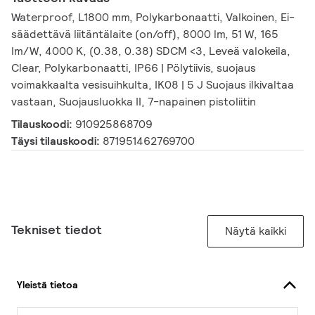
Waterproof, L1800 mm, Polykarbonaatti, Valkoinen, Ei-
säädettävä liitäntälaite (on/off), 8000 lm, 51 W, 165
lm/W, 4000 K, (0.38, 0.38) SDCM <3, Leveä valokeila,
Clear, Polykarbonaatti, IP66 | Pölytiivis, suojaus
voimakkaalta vesisuihkulta, IK08 | 5 J Suojaus ilkivaltaa
vastaan, Suojausluokka II, 7-napainen pistoliitin
Tilauskoodi:
910925868709
Täysi tilauskoodi:
871951462769700
Tekniset tiedot
Näytä kaikki
Yleistä tietoa