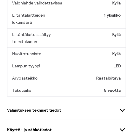
Valonlähde vaihdettavissa
Kyllä
Liitäntälaitteiden
1 yksikkö
lukumäärä
Liitäntälaite sisältyy
Kyllä
toimitukseen
Huoltotunniste
Kyllä
Lampun tyyppi
LED
Arvoasteikko
Räätälöitävä
Takuuaika
5 vuotta
Valaistuksen tekniset tiedot
Käyttö- ja sähkötiedot