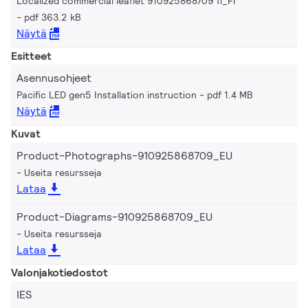
Localized commercial leaflet 910925868709 fi_FI
pdf 363.2 kB
Näytä
Esitteet
Asennusohjeet
Pacific LED gen5 Installation instruction
pdf 1.4 MB
Näytä
Kuvat
Product-Photographs-910925868709_EU
Useita resursseja
Lataa
Product-Diagrams-910925868709_EU
Useita resursseja
Lataa
Valonjakotiedostot
IES