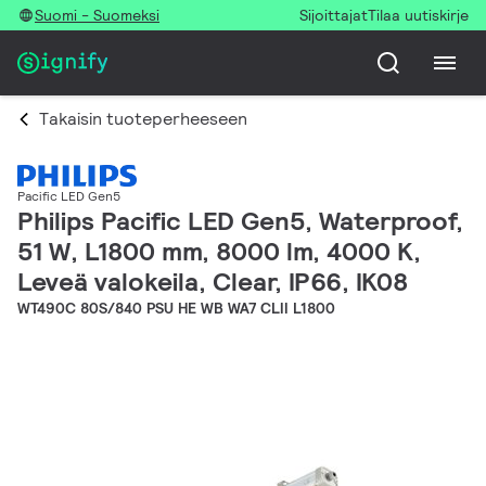
Suomi - Suomeksi
Sijoittajat
Tilaa uutiskirje
Takaisin tuoteperheeseen
Pacific LED Gen5
Philips Pacific LED Gen5, Waterproof,
51 W, L1800 mm, 8000 lm, 4000 K,
Leveä valokeila, Clear, IP66, IK08
WT490C 80S/840 PSU HE WB WA7 CLII L1800