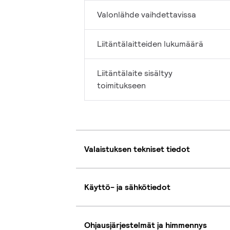
Valonlähde vaihdettavissa
Liitäntälaitteiden lukumäärä
Liitäntälaite sisältyy
toimitukseen
Valaistuksen tekniset tiedot
Käyttö- ja sähkötiedot
Ohjausjärjestelmät ja himmennys