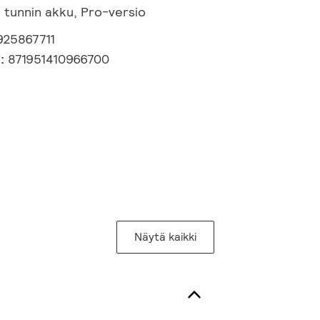
3 tunnin akku, Pro-versio
925867711
i:
871951410966700
Näytä kaikki