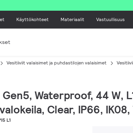
et
Käyttökohteet
Materiaalit
Vastuullisuus
kset
Vesitiiviit valaisimet ja puhdastilojen valaisimet
Vesitiiv
ED Gen5, Waterproof, 44 W,
valokeila, Clear, IP66, IK08
I5 L1