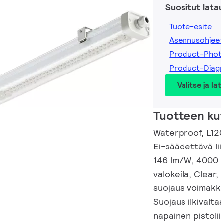
Suositut lata
Tuote-esite
Asennusohjee
Product-Phot
Product-Diag
Valitse ja la
Tuotteen ku
Waterproof, L12
Ei-säädettävä li
146 lm/W, 4000 
valokeila, Clear,
suojaus voimakka
Suojaus ilkivalt
napainen pistolii