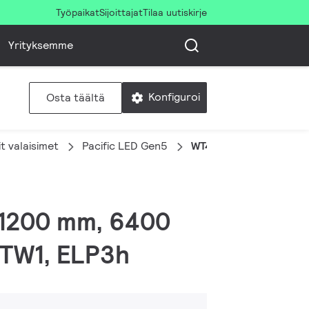
Työpaikat
Sijoittajat
Tilaa uutiskirje
Yrityksemme
Konfiguroi
Osta täältä
iit valaisimet
Pacific LED Gen5
WT490C 64S/840 PSU H
 L1200 mm, 6400
, TW1, ELP3h