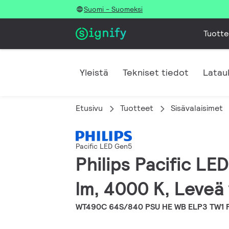
Suomi - Suomeksi
Tuotte
Yleistä
Tekniset tiedot
Latau
Etusivu
Tuotteet
Sisävalaisimet
Pacific LED Gen5
Philips Pacific L
lm, 4000 K, Leveä 
WT490C 64S/840 PSU HE WB ELP3 TW1 P