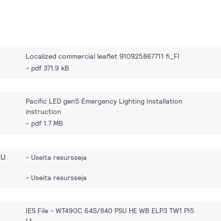
Localized commercial leaflet 910925867711 fi_FI
pdf 371.9 kB
Pacific LED gen5 Emergency Lighting Installation
instruction
pdf 1.7 MB
EU
Useita resursseja
Useita resursseja
IES File - WT490C 64S/840 PSU HE WB ELP3 TW1 PI5
L1