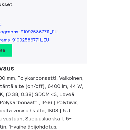
ukset
t
ographs-910925867711_EU
rams-910925867711_EU
taa
vaus
00 mm, Polykarbonaatti, Valkoinen,
itäntälaite (on/off), 6400 lm, 44 W,
K, (0.38, 0.38) SDCM <3, Leveä
 Polykarbonaatti, IP66 | Pölytiivis,
alta vesisuihkulta, IK08 | 5 J
aa vastaan, Suojausluokka I, 5-
tin, 1-vaiheläpijohdotus,