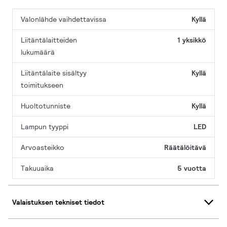
Valonlähde vaihdettavissa
Kyllä
Liitäntälaitteiden
1 yksikkö
lukumäärä
Liitäntälaite sisältyy
Kyllä
toimitukseen
Huoltotunniste
Kyllä
Lampun tyyppi
LED
Arvoasteikko
Räätälöitävä
Takuuaika
5 vuotta
Valaistuksen tekniset tiedot