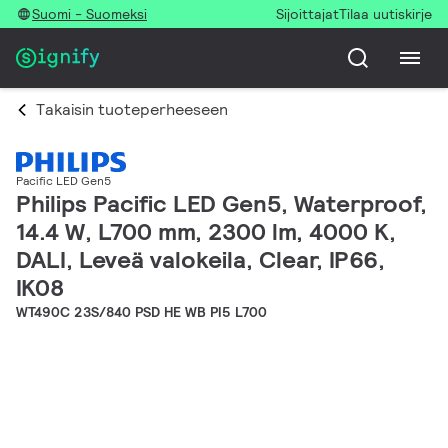
Suomi - Suomeksi
Sijoittajat
Tilaa uutiskirje
Takaisin tuoteperheeseen
Pacific LED Gen5
Philips Pacific LED Gen5, Waterproof,
14.4 W, L700 mm, 2300 lm, 4000 K,
DALI, Leveä valokeila, Clear, IP66,
IK08
WT490C 23S/840 PSD HE WB PI5 L700