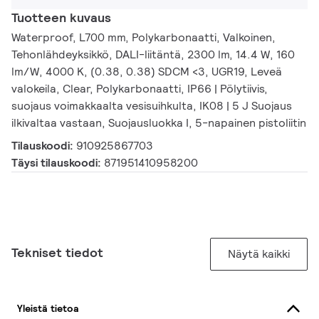
Tuotteen kuvaus
Waterproof, L700 mm, Polykarbonaatti, Valkoinen,
Tehonlähdeyksikkö, DALI-liitäntä, 2300 lm, 14.4 W, 160
lm/W, 4000 K, (0.38, 0.38) SDCM <3, UGR19, Leveä
valokeila, Clear, Polykarbonaatti, IP66 | Pölytiivis,
suojaus voimakkaalta vesisuihkulta, IK08 | 5 J Suojaus
ilkivaltaa vastaan, Suojausluokka I, 5-napainen pistoliitin
Tilauskoodi:
910925867703
Täysi tilauskoodi:
871951410958200
Tekniset tiedot
Näytä kaikki
Yleistä tietoa