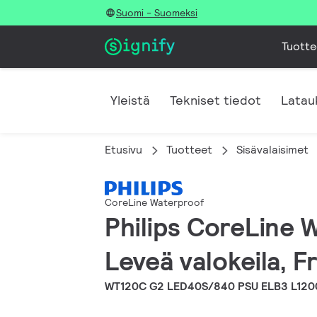
Suomi - Suomeksi
Tuotte
Yleistä
Tekniset tiedot
Latau
Etusivu
Tuotteet
Sisävalaisimet
CoreLine Waterproof
Philips CoreLine 
Leveä valokeila, F
WT120C G2 LED40S/840 PSU ELB3 L120