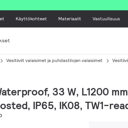
et
Käyttökohteet
Materiaalit
Vastuullisuus
kset
Vesitiiviit valaisimet ja puhdastilojen valaisimet
Vesitiiv
Waterproof, 33 W, L1200 mm
rosted, IP65, IK08, TW1-re
0