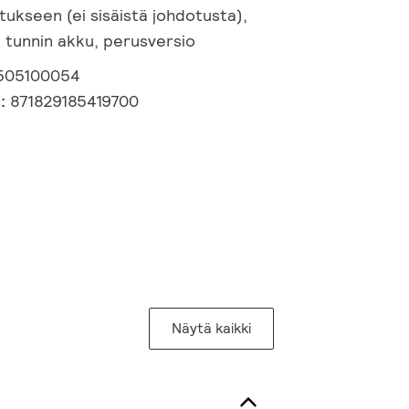
tukseen (ei sisäistä johdotusta),
3 tunnin akku, perusversio
505100054
i:
871829185419700
Näytä kaikki