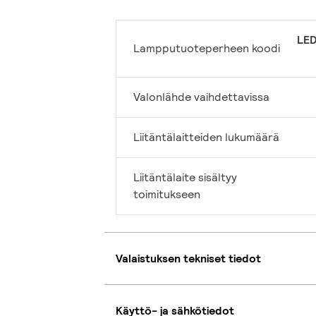
LED
Lampputuoteperheen koodi
Valonlähde vaihdettavissa
Liitäntälaitteiden lukumäärä
Liitäntälaite sisältyy
toimitukseen
Valaistuksen tekniset tiedot
Käyttö- ja sähkötiedot