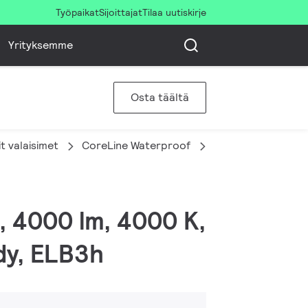
Työpaikat
Sijoittajat
Tilaa uutiskirje
Yrityksemme
Osta täältä
iit valaisimet
CoreLine Waterproof
WT120C G2 LED40
, 4000 lm, 4000 K,
ady, ELB3h