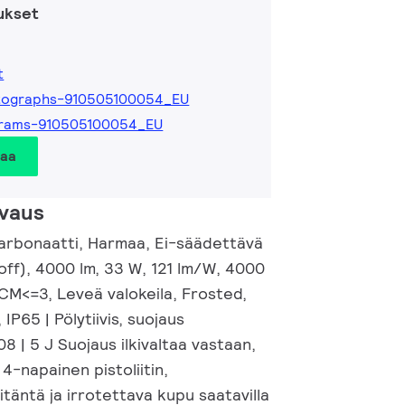
ukset
t
tographs-910505100054_EU
grams-910505100054_EU
taa
vaus
arbonaatti, Harmaa, Ei-säädettävä
n/off), 4000 lm, 33 W, 121 lm/W, 4000
CM<=3, Leveä valokeila, Frosted,
IP65 | Pölytiivis, suojaus
08 | 5 J Suojaus ilkivaltaa vastaan,
 4-napainen pistoliitin,
iitäntä ja irrotettava kupu saatavilla