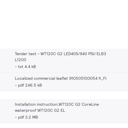
Tender text - WT120C G2 LED40S/840 PSU ELB3
L1200
txt 4.4 kB
Localized commercial leaflet 910505100054 fi_FI
pdf 246.5 kB
Installation instruction,WT120C G2 CoreLine
waterproof WT120C G2 EL
pdf 3.2 MB