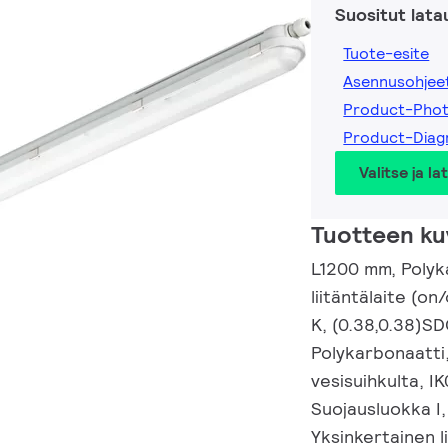
Suositut lata
Tuote-esite
Asennusohjee
Product-Pho
Product-Dia
Valitse ja la
Tuotteen ku
L1200 mm, Polyk
liitäntälaite (o
K, (0.38,0.38)SD
Polykarbonaatti, 
vesisuihkulta, IK
Suojausluokka I,
Yksinkertainen l