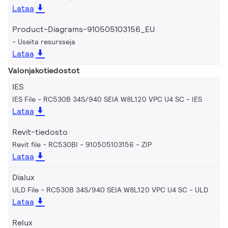
Lataa
Product-Diagrams-910505103156_EU
Useita resursseja
Lataa
Valonjakotiedostot
IES
IES File - RC530B 34S/940 SEIA W8L120 VPC U4 SC
IES
Lataa
Revit-tiedosto
Revit file - RC530BI - 910505103156
ZIP
Lataa
Dialux
ULD File - RC530B 34S/940 SEIA W8L120 VPC U4 SC
ULD
Lataa
Relux