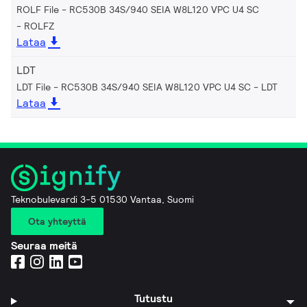
ROLF File - RC530B 34S/940 SEIA W8L120 VPC U4 SC
ROLFZ
Lataa
LDT
LDT File - RC530B 34S/940 SEIA W8L120 VPC U4 SC
LDT
Lataa
Teknobulevardi 3-5 01530 Vantaa, Suomi
Ota yhteyttä
Seuraa meitä
Tutustu