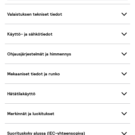
Valaistuksen tekniset tiedot
Käyttö- ja sähkötiedot
Ohjausjärjestelmät ja himmennys
Mekaaniset tiedot ja runko
Hätätilakäyttö
Merkinnät ja luokitukset
Suorituskyky alussa (IEC-yhteensopiva)