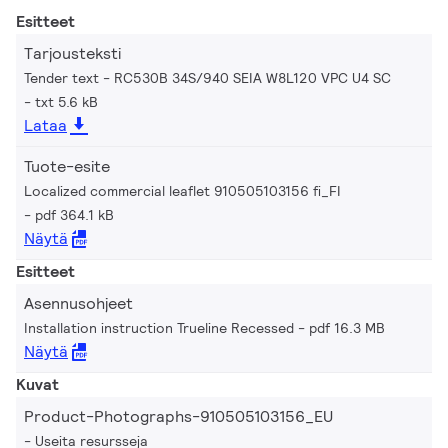
Esitteet
Tarjousteksti
Tender text - RC530B 34S/940 SEIA W8L120 VPC U4 SC
txt 5.6 kB
Lataa
Tuote-esite
Localized commercial leaflet 910505103156 fi_FI
pdf 364.1 kB
Näytä
Esitteet
Asennusohjeet
Installation instruction Trueline Recessed
pdf 16.3 MB
Näytä
Kuvat
Product-Photographs-910505103156_EU
Useita resursseja