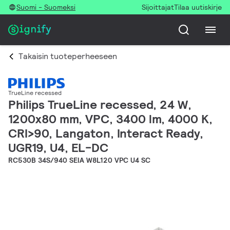
Suomi - Suomeksi
Sijoittajat
Tilaa uutiskirje
Takaisin tuoteperheeseen
TrueLine recessed
Philips TrueLine recessed, 24 W,
1200x80 mm, VPC, 3400 lm, 4000 K,
CRI>90, Langaton, Interact Ready,
UGR19, U4, EL-DC
RC530B 34S/940 SEIA W8L120 VPC U4 SC