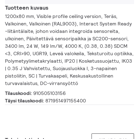
Tuotteen kuvaus
1200x80 mm, Visible profile ceiling version, Teräs,
Valkoinen, Valkoinen (RAL9003), Interact System Ready
-liitäntälaite, johon voidaan integroida sensoreita,
ulkoinen, Päivitettävä sensoripaikka ja SC200-sensori,
3400 lm, 24 W, 149 lm/W, 4000 K, (0.38, 0.38) SDCM
<3, CRI>90, UGR19, Leveä valokeila, Teksturoitu optiikka,
Polymetyylimetakrylaatti, IP20 | Kosketussuojattu, IK03
| 0.35 J Vahvistettu, Suojausluokka I, 3-napainen
pistoliitin, SC | Turvakaapeli, Keskusakustollinen
turvavalaistus, DC-virransyöttö
Tilauskoodi:
910505103156
Täysi tilauskoodi:
871951497155400