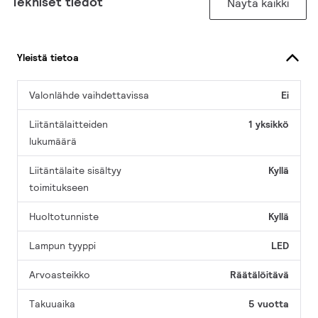
Tekniset tiedot
Näytä kaikki
Yleistä tietoa
Valonlähde vaihdettavissa
Ei
Liitäntälaitteiden
1 yksikkö
lukumäärä
Liitäntälaite sisältyy
Kyllä
toimitukseen
Huoltotunniste
Kyllä
Lampun tyyppi
LED
Arvoasteikko
Räätälöitävä
Takuuaika
5 vuotta