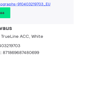
tographs-910403219703_EU
taa
vaus
| TrueLine ACC, White
403219703
i:
871869687480699