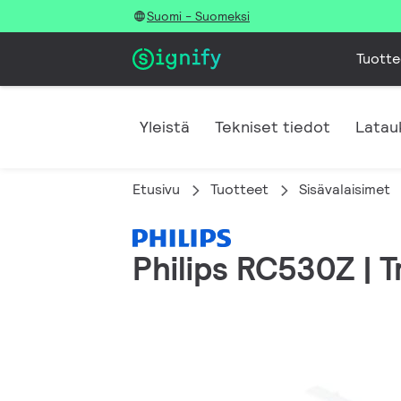
Suomi - Suomeksi
Tuotte
Yleistä
Tekniset tiedot
Latau
Etusivu
Tuotteet
Sisävalaisimet
Philips RC530Z | 