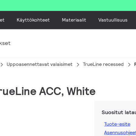
et
Käyttökohteet
Materiaalit
Vastuullisuus
kset
Uppoasennettavat valaisimet
TrueLine recessed
TrueLine ACC, White
Suositut lata
Tuote-esite
Asennusohjee