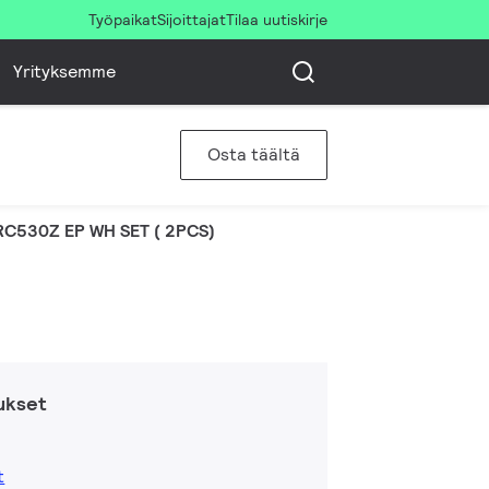
Työpaikat
Sijoittajat
Tilaa uutiskirje
Yrityksemme
Osta täältä
RC530Z EP WH SET ( 2PCS)
ukset
t