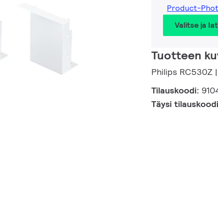
Product-Pho
Valitse ja la
Tuotteen ku
Philips RC530Z 
Tilauskoodi:
910
Täysi tilauskood