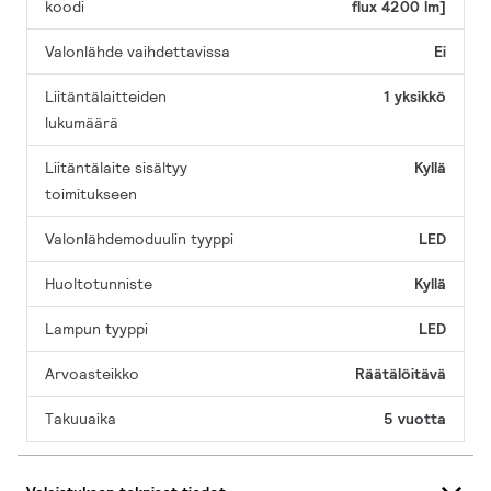
koodi
flux 4200 lm]
Valonlähde vaihdettavissa
Ei
Liitäntälaitteiden
1 yksikkö
lukumäärä
Liitäntälaite sisältyy
Kyllä
toimitukseen
Valonlähdemoduulin tyyppi
LED
Huoltotunniste
Kyllä
Lampun tyyppi
LED
Arvoasteikko
Räätälöitävä
Takuuaika
5 vuotta