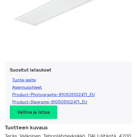
Suositut lataukset
Tuote-esite
Asennusohjeet
Product-Photographs-910505102471_EU
Product-Diagrams-910505102471_EU
Valitse ja lataa
Tuotteen kuvaus
Teräs, Valkoinen, Tehonlähdeyksikkö, DALI-liitäntä, 4200