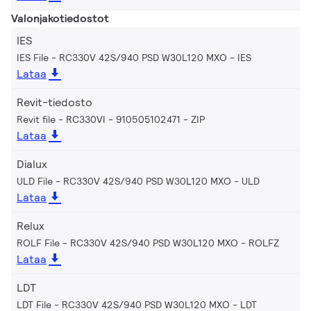
Valonjakotiedostot
IES
IES File - RC330V 42S/940 PSD W30L120 MXO
IES
Lataa
Revit-tiedosto
Revit file - RC330VI - 910505102471
ZIP
Lataa
Dialux
ULD File - RC330V 42S/940 PSD W30L120 MXO
ULD
Lataa
Relux
ROLF File - RC330V 42S/940 PSD W30L120 MXO
ROLFZ
Lataa
LDT
LDT File - RC330V 42S/940 PSD W30L120 MXO
LDT