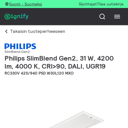
Suomi - Suomeksi
Sijoittajat
Tilaa uutiskirje
Takaisin tuoteperheeseen
SlimBlend Gen2
Philips SlimBlend Gen2, 31 W, 4200
lm, 4000 K, CRI>90, DALI, UGR19
RC330V 42S/940 PSD W30L120 MXO