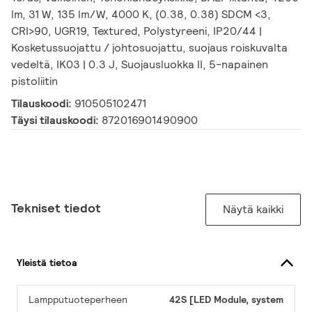
lm, 31 W, 135 lm/W, 4000 K, (0.38, 0.38) SDCM <3,
CRI>90, UGR19, Textured, Polystyreeni, IP20/44 |
Kosketussuojattu / johtosuojattu, suojaus roiskuvalta
vedeltä, IK03 | 0.3 J, Suojausluokka II, 5-napainen
pistoliitin
Tilauskoodi:
910505102471
Täysi tilauskoodi:
872016901490900
Tekniset tiedot
Näytä kaikki
Yleistä tietoa
Lampputuoteperheen
42S [LED Module, system