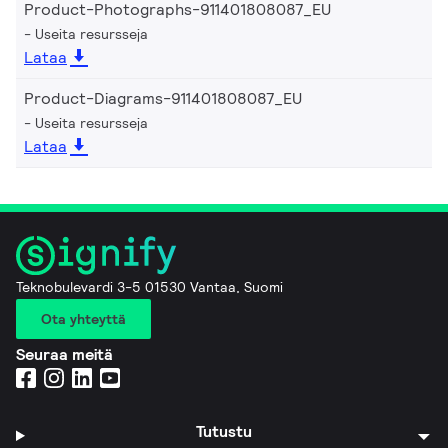
Product-Photographs-911401808087_EU
Useita resursseja
Lataa
Product-Diagrams-911401808087_EU
Useita resursseja
Lataa
Teknobulevardi 3-5 01530 Vantaa, Suomi
Ota yhteyttä
Seuraa meitä
Tutustu