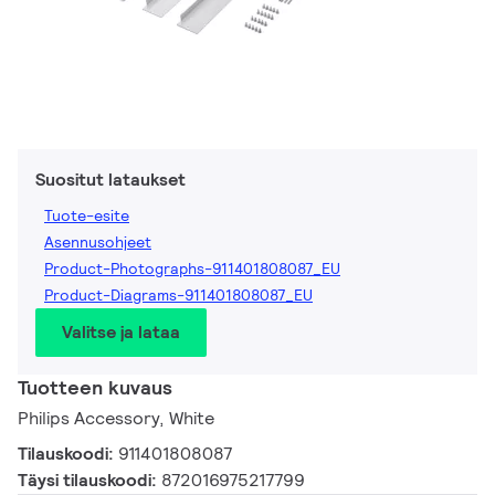
Suositut lataukset
Tuote-esite
Asennusohjeet
Product-Photographs-911401808087_EU
Product-Diagrams-911401808087_EU
Valitse ja lataa
Tuotteen kuvaus
Philips Accessory, White
Tilauskoodi:
911401808087
Täysi tilauskoodi:
872016975217799