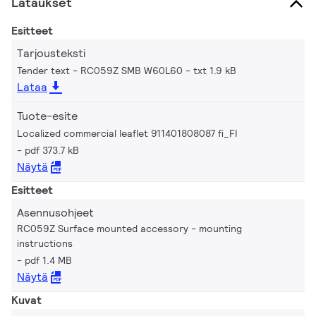
Lataukset
Esitteet
Tarjousteksti
Tender text - RC059Z SMB W60L60
txt 1.9 kB
Lataa
Tuote-esite
Localized commercial leaflet 911401808087 fi_FI
pdf 373.7 kB
Näytä
Esitteet
Asennusohjeet
RC059Z Surface mounted accessory - mounting
instructions
pdf 1.4 MB
Näytä
Kuvat