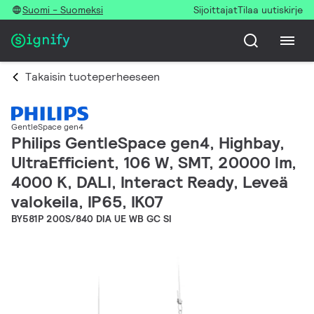
Suomi - Suomeksi
Sijoittajat
Tilaa uutiskirje
Takaisin tuoteperheeseen
GentleSpace gen4
Philips GentleSpace gen4, Highbay,
UltraEfficient, 106 W, SMT, 20000 lm,
4000 K, DALI, Interact Ready, Leveä
valokeila, IP65, IK07
BY581P 200S/840 DIA UE WB GC SI