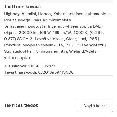
Tuotteen kuvaus
Highbay, Alumiini, Hopea, Kaksinkertainen jauhemaalaus,
Ripustussarja, kaksi kolmikulmaista
teräsvaijeriripustusta, Interact-yhteensopiva DALI-
ohjaus, 20000 lm, 106 W, 189 lm/W, 4000 K, (0.383,
0.377) SDCM 3, Leveä valokeila, Clear, Lasi, IP65 |
Pölytiivis, suojaus vesisuihkulta, IK07 | 2 J Vahvistettu,
Suojausluokka I, 5-napainen liitin, Wieland/Adels-
yhteensopiva
Tilauskoodi:
910505102877
Täysi tilauskoodi:
872016959413500
Tekniset tiedot
Näytä kaikki