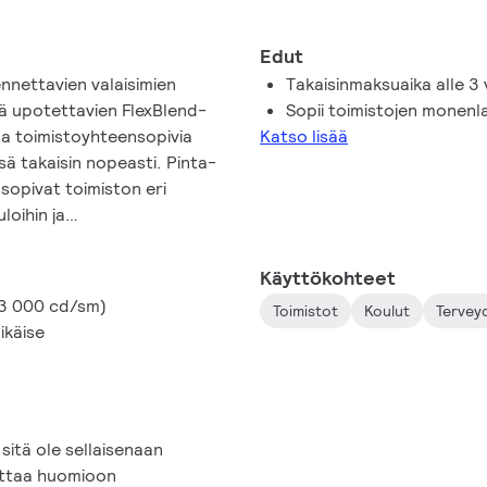
Edut
ennettavien valaisimien
Takaisinmaksuaika alle 3
ä upotettavien FlexBlend-
Sopii toimistojen monenlai
aa toimistoyhteensopivia
Katso lisää
sä takaisin nopeasti. Pinta-
sopivat toimiston eri
uloihin ja
sentaa joko erillisenä tai
jainlaite. FlexBlend on
Käyttökohteet
an yhdistää älykkääseen
 3 000 cd/sm)
Toimistot
Koulut
Tervey
eractiin) silloin, kun se
ikäise
 erinomaisen valinnan sekä
hin.
sitä ole sellaisenaan
ottaa huomioon