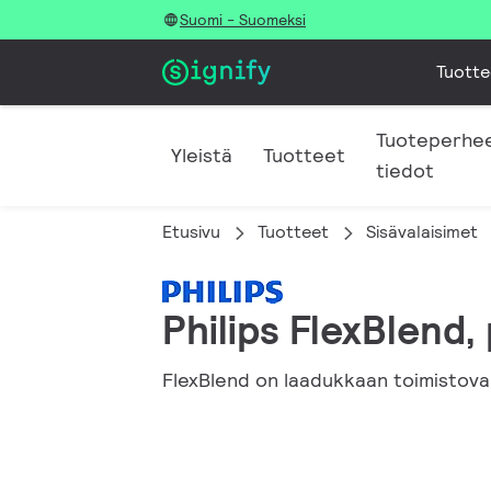
Suomi - Suomeksi
Tuotte
Tuoteperhe
Yleistä
Tuotteet
tiedot
Etusivu
Tuotteet
Sisävalaisimet
Philips FlexBlend
FlexBlend on laadukkaan toimistova