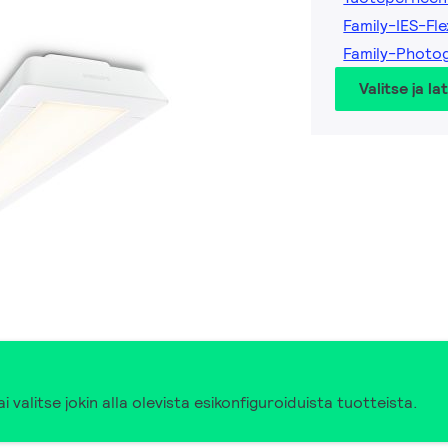
Family-IES-Fl
Family-Photog
Valitse ja la
i valitse jokin alla olevista esikonfiguroiduista tuotteista.