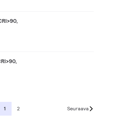
CRI>90,
CRI>90,
1
2
Seuraava