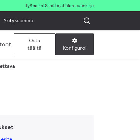
Työpaikat
Sijoittajat
Tilaa uutiskirje
Yrityksemme
Osta
teet
Konfiguroi
täältä
nettava
ukset
esite