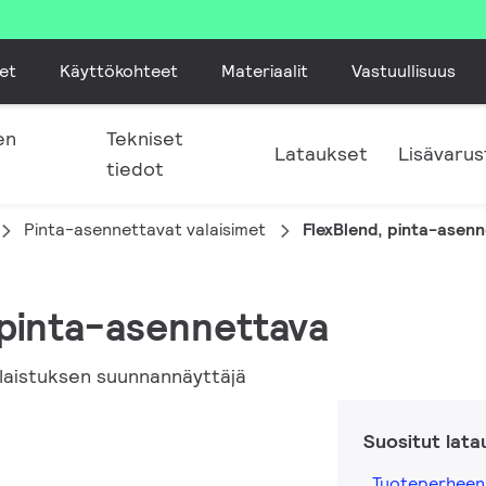
et
Käyttökohteet
Materiaalit
Vastuullisuus
en
Tekniset
Lataukset
Lisävarus
tiedot
Pinta-asennettavat valaisimet
FlexBlend, pinta-asen
, pinta-asennettava
laistuksen suunnannäyttäjä
Suositut lata
Tuoteperheen 