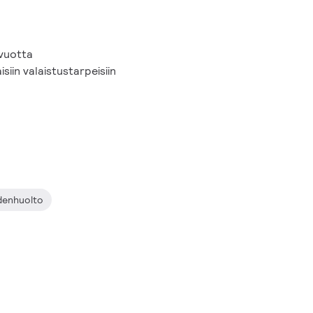
 vuotta
siin valaistustarpeisiin
denhuolto