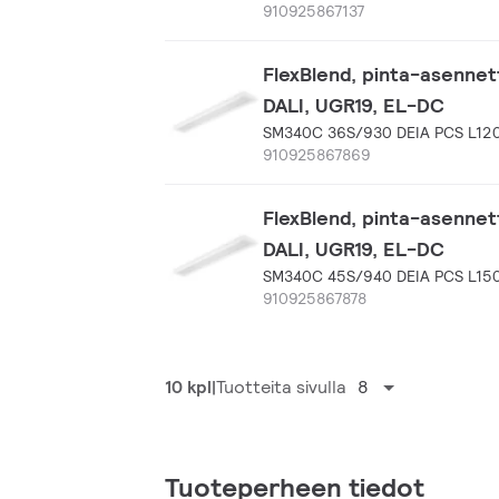
910925867137
FlexBlend, pinta-asenne
DALI, UGR19, EL-DC
SM340C 36S/930 DEIA PCS L12
910925867869
FlexBlend, pinta-asennet
DALI, UGR19, EL-DC
SM340C 45S/940 DEIA PCS L15
910925867878
10 kpl
Tuotteita sivulla
8
Tuoteperheen tiedot