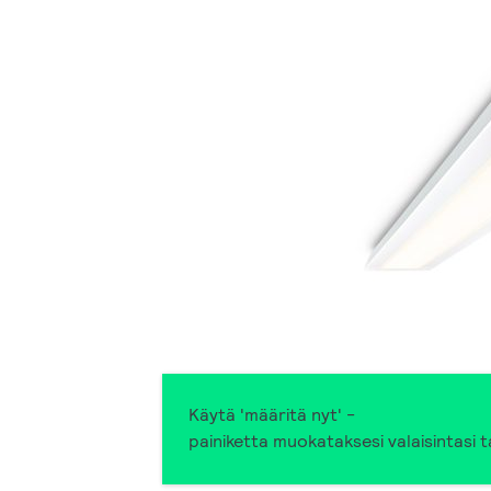
Käytä 'määritä nyt' -
painiketta muokataksesi valaisintasi ta