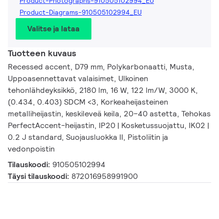
Product-Photographs-910505102994_EU
Product-Diagrams-910505102994_EU
Valitse ja lataa
Tuotteen kuvaus
Recessed accent, D79 mm, Polykarbonaatti, Musta,
Uppoasennettavat valaisimet, Ulkoinen
tehonlähdeyksikkö, 2180 lm, 16 W, 122 lm/W, 3000 K,
(0.434, 0.403) SDCM <3, Korkeaheijasteinen
metalliheijastin, keskileveä keila, 20–40 astetta, Tehokas
PerfectAccent-heijastin, IP20 | Kosketussuojattu, IK02 |
0.2 J standard, Suojausluokka II, Pistoliitin ja
vedonpoistin
Tilauskoodi:
910505102994
Täysi tilauskoodi:
872016958991900