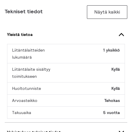
Tekniset tiedot
Näytä kaikki
Yleistä tietoa
Liitäntälaitteiden
1 yksikkö
lukumäärä
Liitäntälaite sisältyy
Kyllä
toimitukseen
Huoltotunniste
Kyllä
Arvoasteikko
Tehokas
Takuuaika
5 vuotta