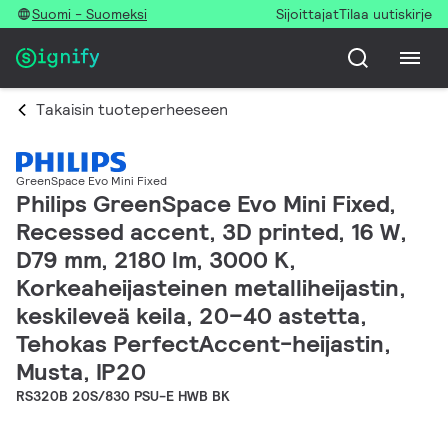
Suomi - Suomeksi
Sijoittajat
Tilaa uutiskirje
Takaisin tuoteperheeseen
GreenSpace Evo Mini Fixed
Philips GreenSpace Evo Mini Fixed,
Recessed accent, 3D printed, 16 W,
D79 mm, 2180 lm, 3000 K,
Korkeaheijasteinen metalliheijastin,
keskileveä keila, 20–40 astetta,
Tehokas PerfectAccent-heijastin,
Musta, IP20
RS320B 20S/830 PSU-E HWB BK