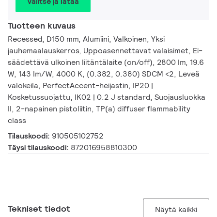
Valitse ja lataa
Tuotteen kuvaus
Recessed, D150 mm, Alumiini, Valkoinen, Yksi
jauhemaalauskerros, Uppoasennettavat valaisimet, Ei-
säädettävä ulkoinen liitäntälaite (on/off), 2800 lm, 19.6
W, 143 lm/W, 4000 K, (0.382, 0.380) SDCM <2, Leveä
valokeila, PerfectAccent-heijastin, IP20 |
Kosketussuojattu, IK02 | 0.2 J standard, Suojausluokka
II, 2-napainen pistoliitin, TP(a) diffuser flammability
class
Tilauskoodi:
910505102752
Täysi tilauskoodi:
872016958810300
Tekniset tiedot
Näytä kaikki