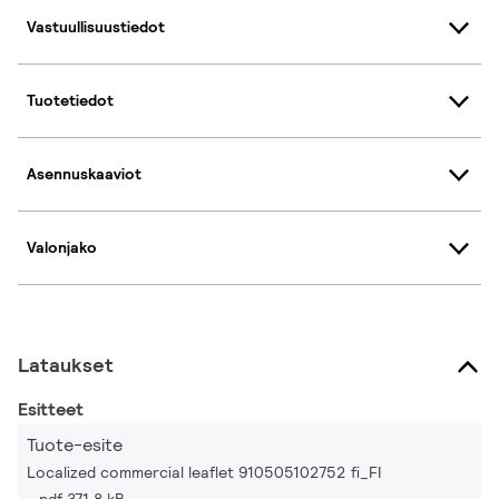
Vastuullisuustiedot
Tuotetiedot
Asennuskaaviot
Valonjako
Lataukset
Esitteet
Tuote-esite
Localized commercial leaflet 910505102752 fi_FI
pdf 371.8 kB