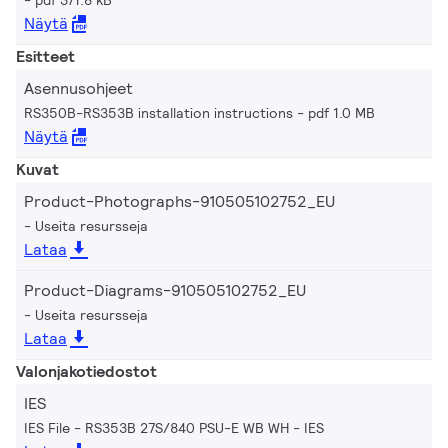
Näytä
Esitteet
Asennusohjeet
RS350B-RS353B installation instructions
pdf 1.0 MB
Näytä
Kuvat
Product-Photographs-910505102752_EU
Useita resursseja
Lataa
Product-Diagrams-910505102752_EU
Useita resursseja
Lataa
Valonjakotiedostot
IES
IES File - RS353B 27S/840 PSU-E WB WH
IES