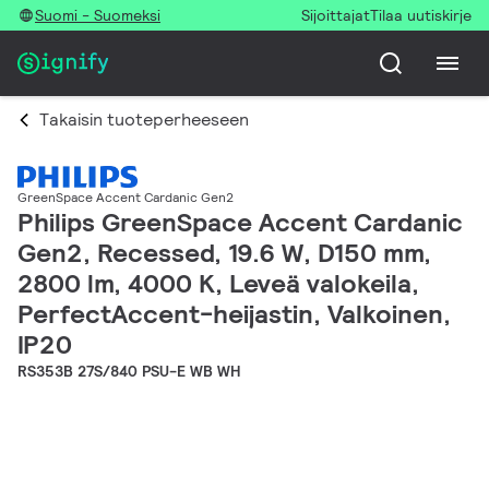
Suomi - Suomeksi
Sijoittajat
Tilaa uutiskirje
Takaisin tuoteperheeseen
GreenSpace Accent Cardanic Gen2
Philips GreenSpace Accent Cardanic
Gen2, Recessed, 19.6 W, D150 mm,
2800 lm, 4000 K, Leveä valokeila,
PerfectAccent-heijastin, Valkoinen,
IP20
RS353B 27S/840 PSU-E WB WH