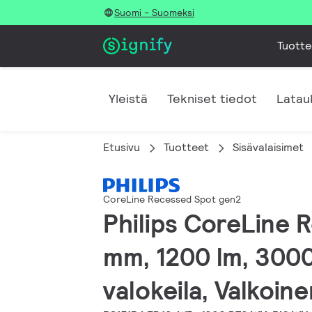
Suomi - Suomeksi
Tuotte
Yleistä
Tekniset tiedot
Latau
Etusivu
Tuotteet
Sisävalaisimet
CoreLine Recessed Spot gen2
Philips CoreLine 
mm, 1200 lm, 3000
valokeila, Valkoin