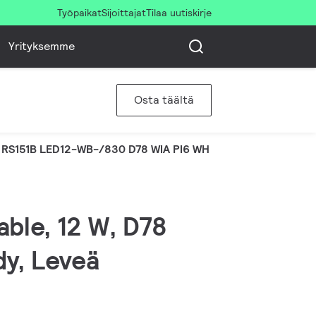
Työpaikat
Sijoittajat
Tilaa uutiskirje
Yrityksemme
Osta täältä
RS151B LED12-WB-/830 D78 WIA PI6 WH
ble, 12 W, D78
dy, Leveä