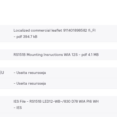
Localized commercial leaflet 911401898582 fi_FI
pdf 394.7 kB
RS151B Mounting Insructions WIA 12S
pdf 4.1 MB
EU
Useita resursseja
Useita resursseja
IES File - RS151B LED12-WB-/830 D78 WIA PI6 WH
IES