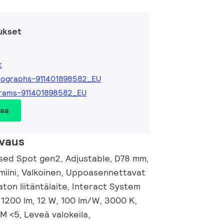
ukset
t
tographs-911401898582_EU
rams-911401898582_EU
taa
vaus
ed Spot gen2, Adjustable, D78 mm,
umiini, Valkoinen, Uppoasennettavat
aton liitäntälaite, Interact System
 1200 lm, 12 W, 100 lm/W, 3000 K,
M <5, Leveä valokeila,