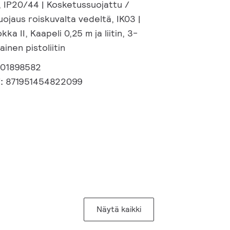
, IP20/44 | Kosketussuojattu /
uojaus roiskuvalta vedeltä, IK03 |
kka II, Kaapeli 0,25 m ja liitin, 3-
inen pistoliitin
401898582
i:
871951454822099
Näytä kaikki