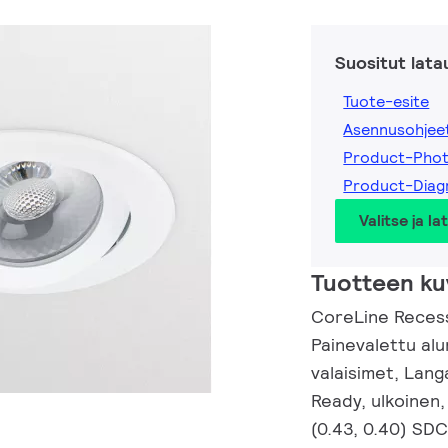
Suositut lata
Tuote-esite
Asennusohjee
Product-Pho
Product-Diag
Valitse ja la
Tuotteen ku
CoreLine Recess
Painevalettu al
valaisimet, Lang
Ready, ulkoinen,
(0.43, 0.40) SDC