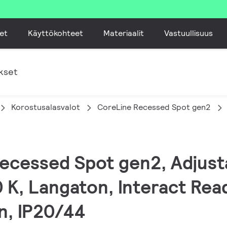
et
Käyttökohteet
Materiaalit
Vastuullisuus
kset
Korostusalasvalot
CoreLine Recessed Spot gen2
Recessed Spot gen2, Adjusta
 K, Langaton, Interact Rea
en, IP20/44