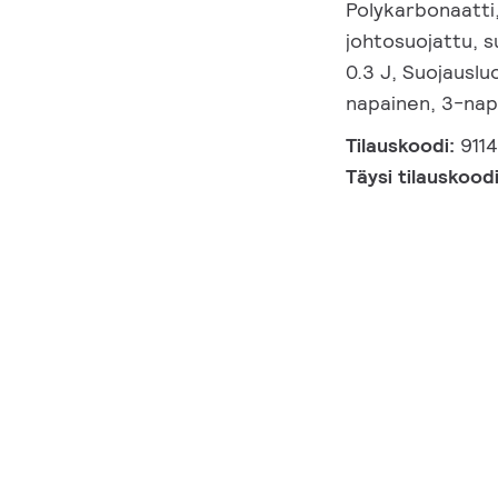
Polykarbonaatti
johtosuojattu, s
0.3 J, Suojausluo
napainen, 3-napa
Tilauskoodi:
911
Täysi tilauskood