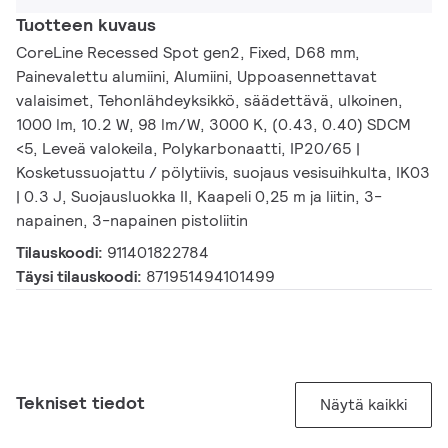
Tuotteen kuvaus
CoreLine Recessed Spot gen2, Fixed, D68 mm,
Painevalettu alumiini, Alumiini, Uppoasennettavat
valaisimet, Tehonlähdeyksikkö, säädettävä, ulkoinen,
1000 lm, 10.2 W, 98 lm/W, 3000 K, (0.43, 0.40) SDCM
<5, Leveä valokeila, Polykarbonaatti, IP20/65 |
Kosketussuojattu / pölytiivis, suojaus vesisuihkulta, IK03
| 0.3 J, Suojausluokka II, Kaapeli 0,25 m ja liitin, 3-
napainen, 3-napainen pistoliitin
Tilauskoodi:
911401822784
Täysi tilauskoodi:
871951494101499
Tekniset tiedot
Näytä kaikki