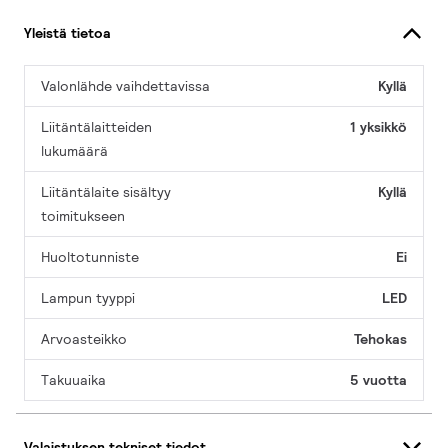
Yleistä tietoa
Valonlähde vaihdettavissa
Kyllä
Liitäntälaitteiden
1 yksikkö
lukumäärä
Liitäntälaite sisältyy
Kyllä
toimitukseen
Huoltotunniste
Ei
Lampun tyyppi
LED
Arvoasteikko
Tehokas
Takuuaika
5 vuotta
Valaistuksen tekniset tiedot