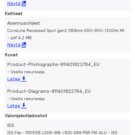
Näytä
Esitteet
Asennusohjeet
CoreLine Recessed Spot gen2 D68mm 650-950-1200lm MI
pdf 4.2 MB
Näytä
Kuvat
Product-Photographs-911401822784_EU
Useita resursseja
Lataa
Product-Diagrams-911401822784_EU
Useita resursseja
Lataa
Valonjakotiedostot
IES
IES File - RS155B LED9-WB-/830 D68 PSR PI6 ALU
IES