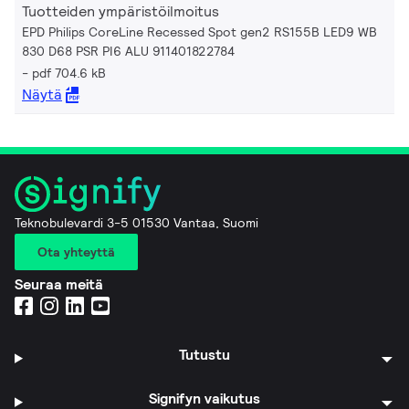
Tuotteiden ympäristöilmoitus
EPD Philips CoreLine Recessed Spot gen2 RS155B LED9 WB
830 D68 PSR PI6 ALU 911401822784
pdf 704.6 kB
Näytä
Teknobulevardi 3-5 01530 Vantaa, Suomi
Ota yhteyttä
Seuraa meitä
Tutustu
Signifyn vaikutus