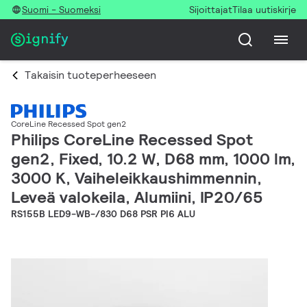
Suomi - Suomeksi
Sijoittajat
Tilaa uutiskirje
Takaisin tuoteperheeseen
CoreLine Recessed Spot gen2
Philips CoreLine Recessed Spot
gen2, Fixed, 10.2 W, D68 mm, 1000 lm,
3000 K, Vaiheleikkaushimmennin,
Leveä valokeila, Alumiini, IP20/65
RS155B LED9-WB-/830 D68 PSR PI6 ALU