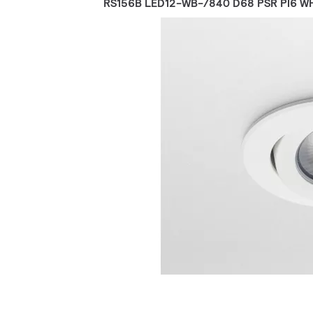
RS156B LED12-WB-/840 D68 PSR PI6 W