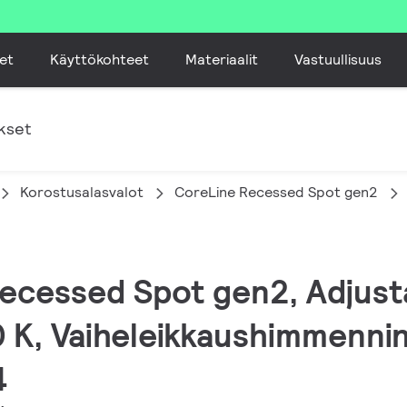
et
Käyttökohteet
Materiaalit
Vastuullisuus
kset
Korostusalasvalot
CoreLine Recessed Spot gen2
Recessed Spot gen2, Adjusta
 K, Vaiheleikkaushimmennin,
4