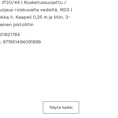
, IP20/44 | Kosketussuojattu /
uojaus roiskuvalta vedeltä, IK03 |
kka II, Kaapeli 0,25 m ja liitin, 3-
inen pistoliitin
401821784
i:
871951494091899
Näytä kaikki