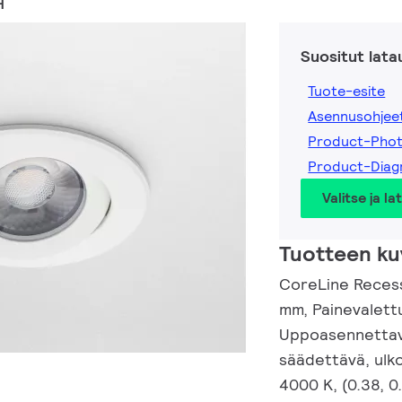
H
Suositut lata
Tuote-esite
Asennusohjee
Product-Phot
Product-Diag
Valitse ja la
Tuotteen ku
CoreLine Recess
mm, Painevalettu
Uppoasennettava
säädettävä, ulko
4000 K, (0.38, 0