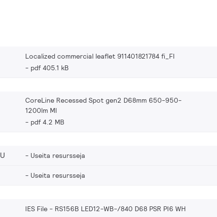
Localized commercial leaflet 911401821784 fi_FI
pdf 405.1 kB
CoreLine Recessed Spot gen2 D68mm 650-950-
1200lm MI
pdf 4.2 MB
EU
Useita resursseja
Useita resursseja
IES File - RS156B LED12-WB-/840 D68 PSR PI6 WH