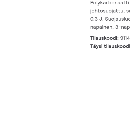
Polykarbonaatti
johtosuojattu, s
0.3 J, Suojausluo
napainen, 3-napa
Tilauskoodi:
911
Täysi tilauskood