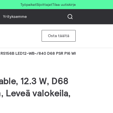
Työpaikat
Sijoittajat
Tilaa uutiskirje
Yrityksemme
Osta täältä
RS156B LED12-WB-/840 D68 PSR PI6 WH
ble, 12.3 W, D68
 Leveä valokeila,