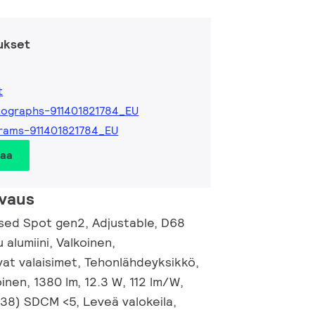
ukset
t
ographs-911401821784_EU
rams-911401821784_EU
taa
vaus
ed Spot gen2, Adjustable, D68
 alumiini, Valkoinen,
t valaisimet, Tehonlähdeyksikkö,
inen, 1380 lm, 12.3 W, 112 lm/W,
.38) SDCM <5, Leveä valokeila,