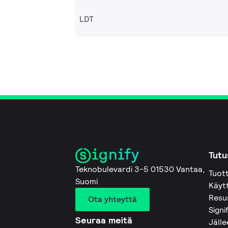
LDT
Tutu
Teknobulevardi 3-5 01530 Vantaa,
Tuot
Suomi
Käyt
Resu
Ota yhteyttä
Signi
Seuraa meitä
Jäll