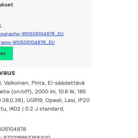
ukset
t
tographs-910505104878_EU
grams-910505104878_EU
taa
vaus
, Valkoinen, Pinta, Ei-säädettävä
laite (on/off), 2000 lm, 10.8 W, 185
.38,0.38), UGR19, Opaali, Lasi, IP20
tu, IK02 | 0.2 J standard,
505104878
i:
872016983768300