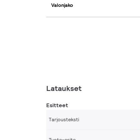
Valonjako
Lataukset
Esitteet
Tarjousteksti
Tuote-esite