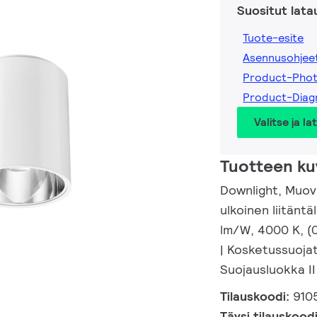
Suositut lata
Tuote-esite
Asennusohjee
Product-Pho
Product-Dia
Valitse ja la
Tuotteen ku
Downlight, Muovi
ulkoinen liitäntä
lm/W, 4000 K, (0
| Kosketussuojat
Suojausluokka II
Tilauskoodi:
910
Täysi tilauskood