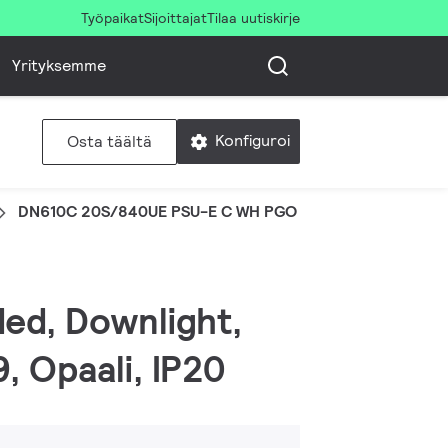
Työpaikat
Sijoittajat
Tilaa uutiskirje
Yrityksemme
Konfiguroi
Osta täältä
DN610C 20S/840UE PSU-E C WH PGO
ed, Downlight,
, Opaali, IP20