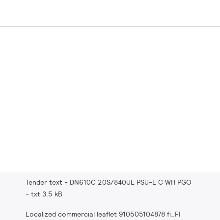
Tender text - DN610C 20S/840UE PSU-E C WH PGO
txt 3.5 kB
Localized commercial leaflet 910505104878 fi_FI