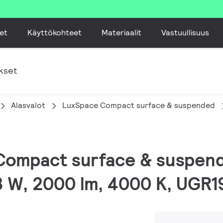
et
Käyttökohteet
Materiaalit
Vastuullisuus
kset
Alasvalot
LuxSpace Compact surface & suspended
 Compact surface & suspend
.8 W, 2000 lm, 4000 K, UGR19