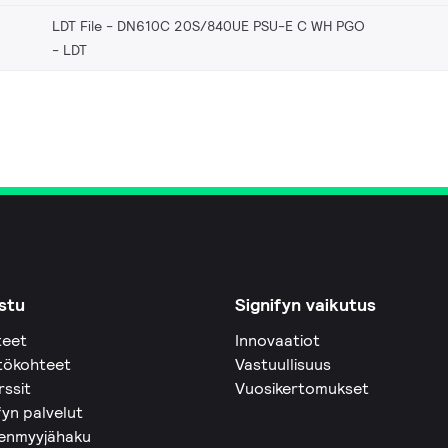
LDT File - DN610C 20S/840UE PSU-E C WH PGO
LDT
stu
Signifyn vaikutus
teet
Innovaatiot
tökohteet
Vastuullisuus
rssit
Vuosikertomukset
fyn palvelut
eenmyyjähaku