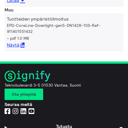
Lataa
Muu
Tuotteiden ympäristöilmoitus
EPD-CoreLine-Downlight-gen5-DN142B-10S-Ref-
911401551432
pdf 1.0 MB
Näytä
Teknobulevardi 3-5 01530 Vantaa, Suomi
Ota yhteyttä
Seuraa meitä
Tutustu