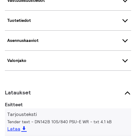
Vastuullisuustiedot
Tuotetiedot
Asennuskaaviot
Valonjako
Lataukset
Esitteet
Tarjousteksti
Tender text - DN142B 10S/840 PSU-E WR
txt 4.1 kB
Lataa