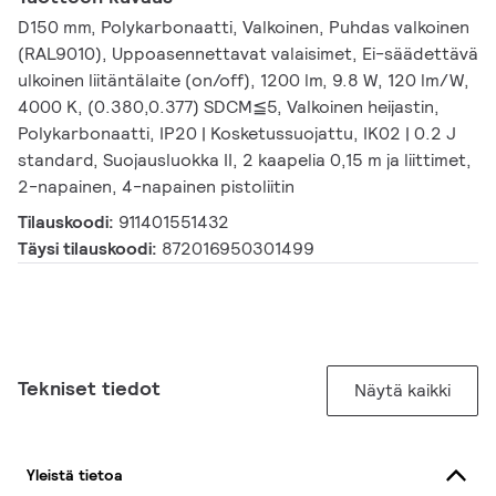
D150 mm, Polykarbonaatti, Valkoinen, Puhdas valkoinen
(RAL9010), Uppoasennettavat valaisimet, Ei-säädettävä
ulkoinen liitäntälaite (on/off), 1200 lm, 9.8 W, 120 lm/W,
4000 K, (0.380,0.377) SDCM≦5, Valkoinen heijastin,
Polykarbonaatti, IP20 | Kosketussuojattu, IK02 | 0.2 J
standard, Suojausluokka II, 2 kaapelia 0,15 m ja liittimet,
2-napainen, 4-napainen pistoliitin
Tilauskoodi:
911401551432
Täysi tilauskoodi:
872016950301499
Tekniset tiedot
Näytä kaikki
Yleistä tietoa