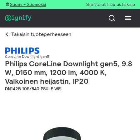
Suomi - Suomeksi
Sijoittajat
Tilaa uutiskirje
Takaisin tuoteperheeseen
CoreLine Downlight gen5
Philips CoreLine Downlight gen5, 9.8
W, D150 mm, 1200 lm, 4000 K,
Valkoinen heijastin, IP20
DN142B 10S/840 PSU-E WR