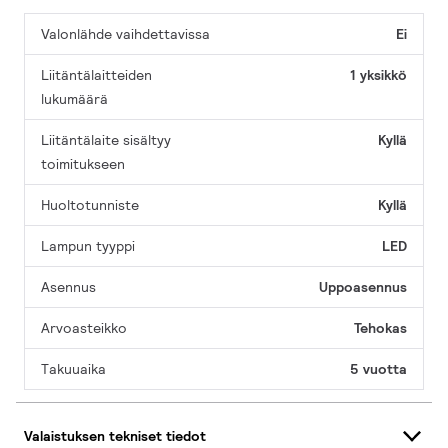
Valonlähde vaihdettavissa
Ei
Liitäntälaitteiden
1 yksikkö
lukumäärä
Liitäntälaite sisältyy
Kyllä
toimitukseen
Huoltotunniste
Kyllä
Lampun tyyppi
LED
Asennus
Uppoasennus
Arvoasteikko
Tehokas
Takuuaika
5 vuotta
Valaistuksen tekniset tiedot