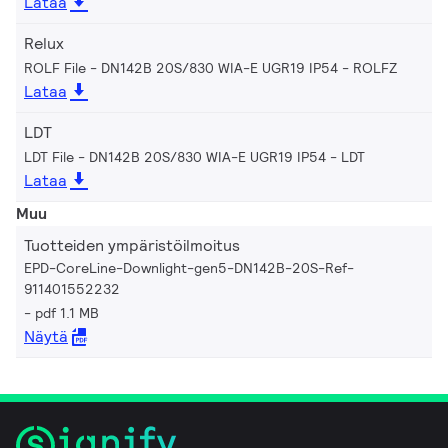
Lataa
Relux
ROLF File - DN142B 20S/830 WIA-E UGR19 IP54
ROLFZ
Lataa
LDT
LDT File - DN142B 20S/830 WIA-E UGR19 IP54
LDT
Lataa
Muu
Tuotteiden ympäristöilmoitus
EPD-CoreLine-Downlight-gen5-DN142B-20S-Ref-
911401552232
pdf 1.1 MB
Näytä