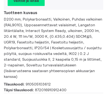
Valitse ja lataa
Tuotteen kuvaus
D200 mm, Polykarbonaatti, Valkoinen, Puhdas valkoinen
(RAL9010), Uppoasennettavat valaisimet, Langaton
liitäntälaite, Interact System Ready, ulkoinen, 2000 lm,
20.4 W, 111 lm/W, 3000 K, (0.435,0.404) SDCM≦5,
UGR19, Fasetoitu heijastin, Fasetoitu heijastin,
Polykarbonaatti, IP20/54 | Kosketussuojattu / suojattu
pölyltä, suojaus roiskuvalta vedeltä, IK02 | 0.2 J
standard, Suojausluokka II, 2 kaapelia 0,15 m ja liittimet,
2-napainen, Soveltuu turvavalaistukseen
(lisävarusteena saatavan yhteensopivan akkusarjan
kanssa)
Tilauskoodi:
910505103612
Täysi tilauskoodi:
872016910912400