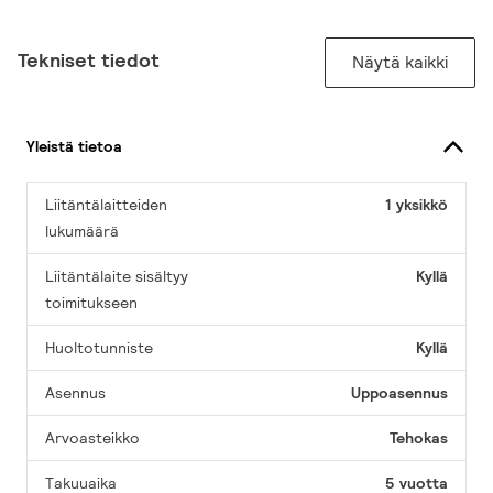
Tekniset tiedot
Näytä kaikki
Yleistä tietoa
Liitäntälaitteiden
1 yksikkö
lukumäärä
Liitäntälaite sisältyy
Kyllä
toimitukseen
Huoltotunniste
Kyllä
Asennus
Uppoasennus
Arvoasteikko
Tehokas
Takuuaika
5 vuotta