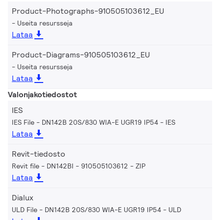
Product-Photographs-910505103612_EU
Useita resursseja
Lataa
Product-Diagrams-910505103612_EU
Useita resursseja
Lataa
Valonjakotiedostot
IES
IES File - DN142B 20S/830 WIA-E UGR19 IP54
IES
Lataa
Revit-tiedosto
Revit file - DN142BI - 910505103612
ZIP
Lataa
Dialux
ULD File - DN142B 20S/830 WIA-E UGR19 IP54
ULD