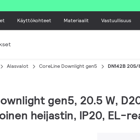
et
Käyttökohteet
Materiaalit
Vastuullisuus
kset
Alasvalot
CoreLine Downlight gen5
DN142B 20S/
Downlight gen5, 20.5 W, D2
oinen heijastin, IP20, EL-r