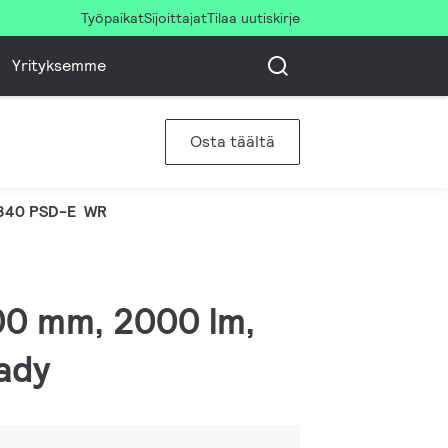
Työpaikat
Sijoittajat
Tilaa uutiskirje
Yrityksemme
Osta täältä
840 PSD-E WR
00 mm, 2000 lm,
eady