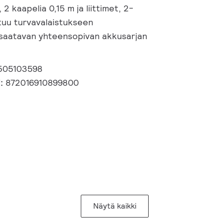
 2 kaapelia 0,15 m ja liittimet, 2-
tuu turvavalaistukseen
 saatavan yhteensopivan akkusarjan
505103598
i:
872016910899800
Näytä kaikki