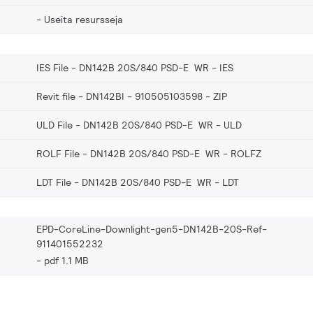
Useita resursseja
IES File - DN142B 20S/840 PSD-E WR
IES
Revit file - DN142BI - 910505103598
ZIP
ULD File - DN142B 20S/840 PSD-E WR
ULD
ROLF File - DN142B 20S/840 PSD-E WR
ROLFZ
LDT File - DN142B 20S/840 PSD-E WR
LDT
EPD-CoreLine-Downlight-gen5-DN142B-20S-Ref-
911401552232
pdf 1.1 MB