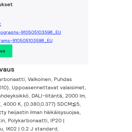
ukset
t
tographs-910505103598_EU
grams-910505103598_EU
taa
vaus
rbonaatti, Valkoinen, Puhdas
010), Uppoasennettavat valaisimet,
hdeyksikkö, DALI-liitäntä, 2000 lm,
W, 4000 K, (0.380,0.377) SDCM≦5,
tty heijastin ilman häikäisysuojaa,
tin, Polykarbonaatti, IP20 |
, IK02 | 0.2 J standard,