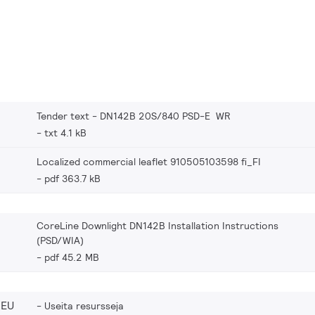
Tender text - DN142B 20S/840 PSD-E WR
txt 4.1 kB
Localized commercial leaflet 910505103598 fi_FI
pdf 363.7 kB
CoreLine Downlight DN142B Installation Instructions
(PSD/WIA)
pdf 45.2 MB
_EU
Useita resursseja