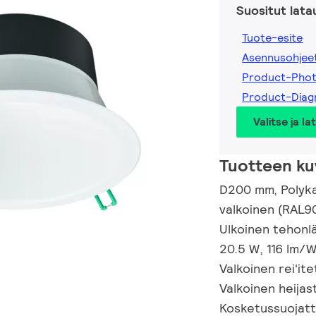
Suositut lata
Tuote-esite
Asennusohjee
Product-Pho
Product-Dia
Valitse ja la
Tuotteen ku
D200 mm, Polyka
valkoinen (RAL9
Ulkoinen tehonlä
20.5 W, 116 lm/
Valkoinen rei'ite
Valkoinen heijas
Kosketussuojattu