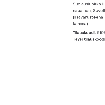
Suojausluokka II,
napainen, Sovel
(lisävarusteena
kanssa)
Tilauskoodi:
910
Täysi tilauskood