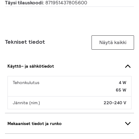
Täysi tilauskoodi:
871951437805600
Tekniset tiedot
Näytä kaikki
Käyttö- ja sähkötiedot
Tehonkulutus
4 W
65 W
Jännite (nim.)
220-240 V
Mekaaniset tiedot ja runko