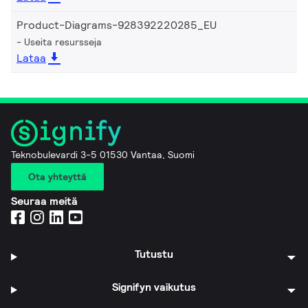
Product-Diagrams-928392220285_EU
Useita resursseja
Lataa
Teknobulevardi 3-5 01530 Vantaa, Suomi
Ota yhteyttä
Seuraa meitä
Tutustu
Signifyn vaikutus