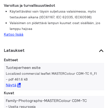
Varoitus ja turvallisuustiedot
Käytettäväksi vain täysin suljetussa valaisimessa, myös
testauksen aikana (IEC61167, IEC 62035, IEC60598)
Valaisimen on pidettävä lampun kuumat osat sisällään, jos
lamppu hajoaa
Katso lisää
Lataukset
Esitteet
Tuoteperheen esite
Localized commercial leaflet MASTERColour CDM-TC fi_FI
pdf 461.6 kB
Näytä
Kuvat
Family-Photographs-MASTERColour CDM-TC
Useita resursseja