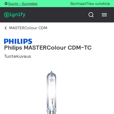
Suomi - Suomeksi
Sijoittajat
Tilaa uutiskirje
MASTERColour CDM
Philips MASTERColour CDM-TC
Tuotekuvaus