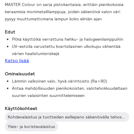
MASTER Colour on sarja pistokantaisia, erittäin pienikokoisia
keraamisia monimetallilamppuja, joiden säkenöivä valon väri
pysyy muuttumattomana lampun koko eliniän ajan
Edut
Pitkä käyttöikä verrattuna hehku- ja halogeenilamppuihin
UV-estolla varustettu kvartsilasinen ulkokupu vähentää
värien haalistumisriskejä
Katso lisää
Ominaisuudet
Lämmin valkoinen valo, hyvä värintoisto (Ra > 80)
Antaa mahdollisuuden pienikokoisten, valotehokkuudeltaan
suurien valaisinten suunnittelemiseen
Käyttökohteet
Kohdevalaistus ja tuotteiden esillepano säkenöivälla tehosteella
Yleis- ja koristevalaistus